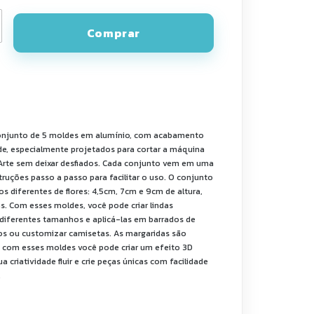
e
onjunto de 5 moldes em alumínio, com acabamento
de, especialmente projetados para cortar a máquina
e Arte sem deixar desfiados. Cada conjunto vem em uma
truções passo a passo para facilitar o uso. O conjunto
os diferentes de flores: 4,5cm, 7cm e 9cm de altura,
s. Com esses moldes, você pode criar lindas
diferentes tamanhos e aplicá-las em barrados de
vos ou customizar camisetas. As margaridas são
 com esses moldes você pode criar um efeito 3D
sua criatividade fluir e crie peças únicas com facilidade
.