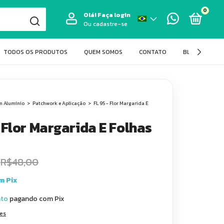
0
Olá!
Faça login
Ou cadastre-se
TODOS OS PRODUTOS
QUEM SOMOS
CONTATO
BLOG FIT LAS
m Alumínio
>
Patchwork e Aplicação
>
FL 95 - Flor Margarida E
- Flor Margarida E Folhas
R$48,00
m
Pix
nto
pagando com Pix
hes