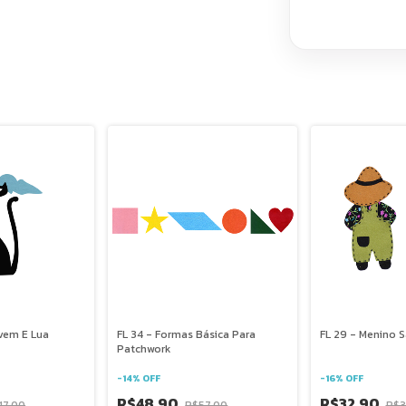
uvem E Lua
FL 34 - Formas Básica Para
FL 29 - Menino 
Patchwork
-
14
%
OFF
-
16
%
OFF
R$48,90
R$32,90
47,00
R$57,00
R$3