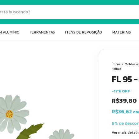
M ALUMÍNIO
FERRAMENTAS
ITENS DE REPOSIÇÃO
MATERIAIS
Início
>
Moldes e
Folhas
FL 95 
-
17
%
OFF
R$39,80
R$36,62
co
8% de desco
Ver mais detal