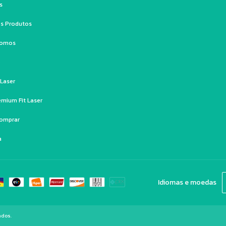
s
s Produtos
Somos
o
 Laser
emium Fit Laser
omprar
a
Idiomas e moedas
ados.