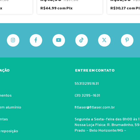
ix
R$44,99
com
Pix
R$30,27
com
Pi
AÇÃO
ENTRE EM CONTATO
553132951631
mentos
(31) 3295-1631
em alumínio
fitlaser@fitlaser.com.br
ntas
Segunda a Sexta-feira das 8h00 às 1
Nossa Loja Física: R. Brumadinho, 59
Prado - Belo Horizonte/MG -
e reposição