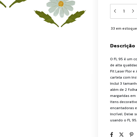
33
em estoqu
Descrição
O FL 95 é um c
de alta qualida
Fit Laser Flor 
cartela com ins
inclui 3 tamanh
além de 2 folha
margaridas em 
itens decorati
encantadoras e
incrível. Deixe 
usando o FL 95