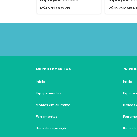
ix
R$45,91
com
Pix
R$35,79
com
P
DEPARTAMENTOS
NAVEG
Início
Início
Equipamentos
Equipa
Moldes em alumínio
Moldes 
Ferramentas
Ferrame
Itens de reposição
Itens d