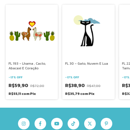
FL 193 - Lhama , Cacto,
FL 30 - Gato, Nuvem E Lua
FL 22
Abacaxi E Coração
Tama
-
17
%
OFF
-
17
%
OFF
-
17
R$59,90
R$38,90
R$
R$72,00
R$47,00
R$55,11
com
Pix
R$35,79
com
Pix
R$32