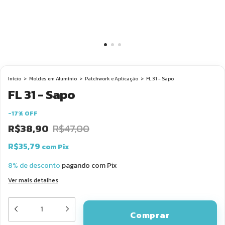
Início
>
Moldes em Alumínio
>
Patchwork e Aplicação
>
FL 31 - Sapo
FL 31 - Sapo
-
17
%
OFF
R$38,90
R$47,00
R$35,79
com
Pix
8% de desconto
pagando com Pix
Ver mais detalhes