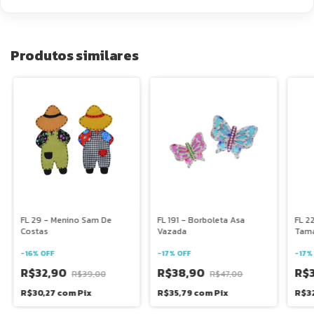
Produtos similares
FL 29 - Menino Sam De
FL 191 - Borboleta Asa
FL 22
Costas
Vazada
Tama
-
16
%
OFF
-
17
%
OFF
-
17
R$32,90
R$38,90
R$
R$39,00
R$47,00
R$30,27
com
Pix
R$35,79
com
Pix
R$32