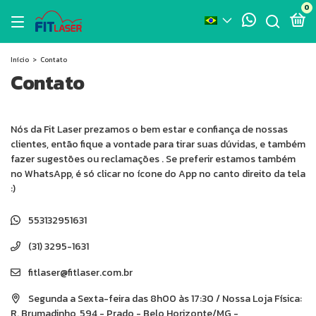
0
Início
>
Contato
Contato
Nós da Fit Laser prezamos o bem estar e confiança de nossas
clientes, então fique a vontade para tirar suas dúvidas, e também
fazer sugestões ou reclamações . Se preferir estamos também
no WhatsApp, é só clicar no ícone do App no canto direito da tela
:)
553132951631
(31) 3295-1631
fitlaser@fitlaser.com.br
Segunda a Sexta-feira das 8h00 às 17:30 / Nossa Loja Física:
R. Brumadinho, 594 - Prado - Belo Horizonte/MG -