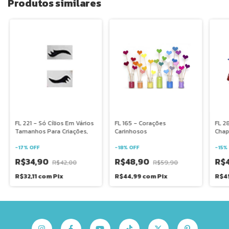
Produtos similares
FL 221 - Só Cílios Em Vários
FL 165 - Corações
FL 2
Tamanhos Para Criações,
Carinhosos
Chap
-
17
%
OFF
-
18
%
OFF
-
15
%
R$34,90
R$48,90
R$
R$42,00
R$59,90
R$32,11
com
Pix
R$44,99
com
Pix
R$4