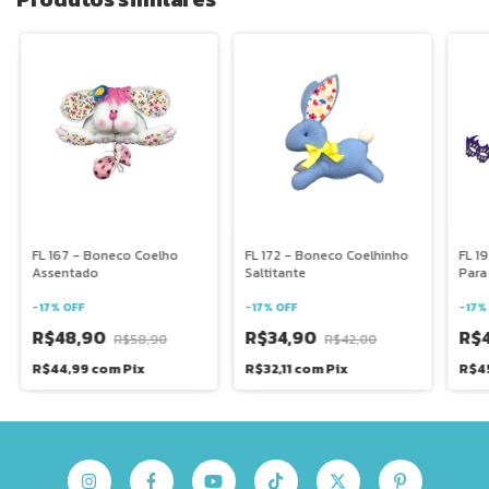
FL 167 - Boneco Coelho
FL 172 - Boneco Coelhinho
FL 1
Assentado
Saltitante
Para
-
17
%
OFF
-
17
%
OFF
-
17
R$48,90
R$34,90
R$
R$58,90
R$42,00
R$44,99
com
Pix
R$32,11
com
Pix
R$4