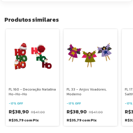
Produtos similares
FL 160 - Decoração Natalina
FL 33 - Anjos Voadores,
FL 1
Ho-Ho-Ho
Moderno
Salt
-
17
%
OFF
-
17
%
OFF
-
17
R$38,90
R$38,90
R$
R$47,00
R$47,00
R$35,79
com
Pix
R$35,79
com
Pix
R$32