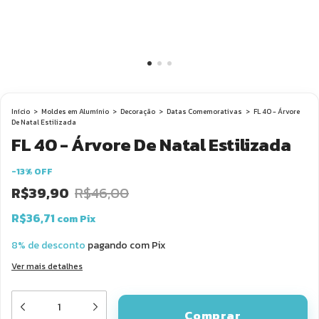
Início
>
Moldes em Alumínio
>
Decoração
>
Datas Comemorativas
>
FL 40 - Árvore
De Natal Estilizada
FL 40 - Árvore De Natal Estilizada
-
13
%
OFF
R$39,90
R$46,00
R$36,71
com
Pix
8% de desconto
pagando com Pix
Ver mais detalhes