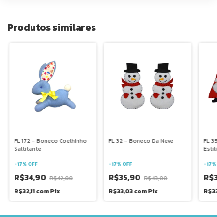
Produtos similares
FL 172 - Boneco Coelhinho
FL 32 - Boneco Da Neve
FL 3
Saltitante
Esti
-
17
%
OFF
-
17
%
OFF
-
17
R$34,90
R$35,90
R$
R$42,00
R$43,00
R$32,11
com
Pix
R$33,03
com
Pix
R$3