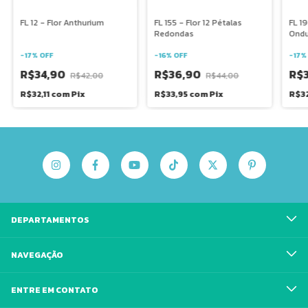
FL 12 - Flor Anthurium
FL 155 - Flor 12 Pétalas
FL 19
Redondas
Ondu
-
17
%
OFF
-
16
%
OFF
-
17
R$34,90
R$36,90
R$
R$42,00
R$44,00
R$32,11
com
Pix
R$33,95
com
Pix
R$32
DEPARTAMENTOS
NAVEGAÇÃO
ENTRE EM CONTATO