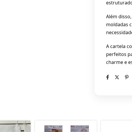
estruturado
Além disso,
moldadas c
necessidad
A cartela c
perfeitos p
charme e es