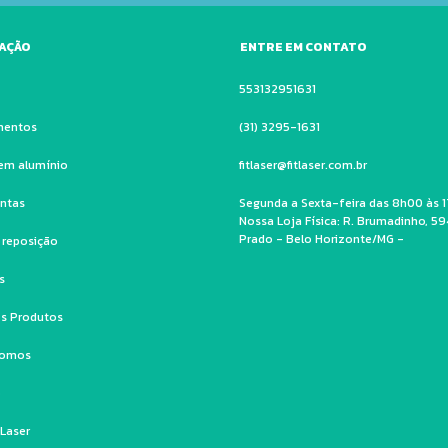
AÇÃO
ENTRE EM CONTATO
553132951631
mentos
(31) 3295-1631
em alumínio
fitlaser@fitlaser.com.br
ntas
Segunda a Sexta-feira das 8h00 às 1
Nossa Loja Física: R. Brumadinho, 59
Prado - Belo Horizonte/MG -
e reposição
s
s Produtos
Somos
o
 Laser