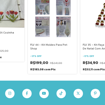
Kit Cozinha
FLV 44 - Kit Moldes Para Pet
FLV 35 - Kit Faça
Shop
De Natal Com An
125,00
-
17
%
OFF
-
17
%
OFF
ix
R$199,00
R$34,90
R$241,00
R$4
R$183,08
com
Pix
R$32,11
com
Pix