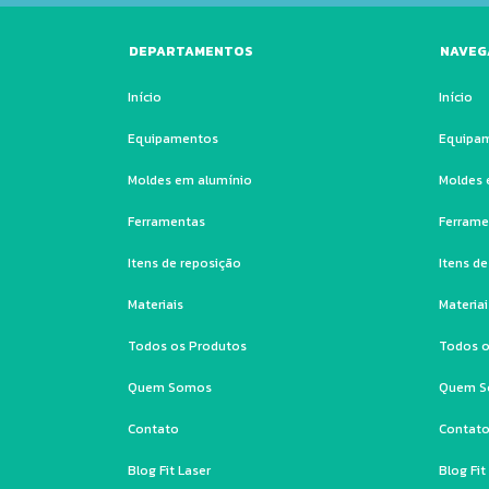
DEPARTAMENTOS
NAVEG
Início
Início
Equipamentos
Equipa
Moldes em alumínio
Moldes 
Ferramentas
Ferrame
Itens de reposição
Itens d
Materiais
Materiai
Todos os Produtos
Todos o
Quem Somos
Quem 
Contato
Contat
Blog Fit Laser
Blog Fit