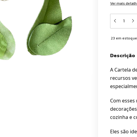
Ver mais detal
23
em estoqu
Descrição
A Cartela d
recursos ve
especialmen
Com esses m
decorações 
cozinha e c
Eles são id