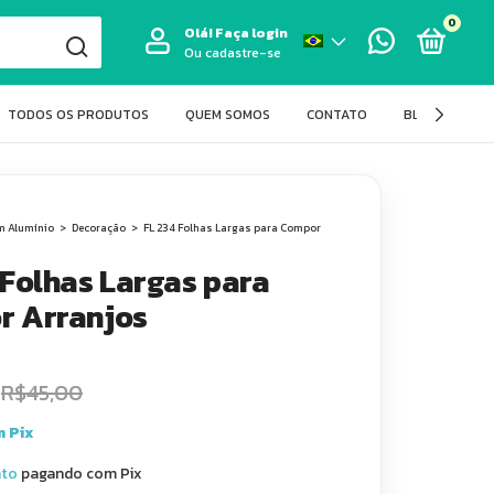
0
Olá!
Faça login
Ou cadastre-se
TODOS OS PRODUTOS
QUEM SOMOS
CONTATO
BLOG FIT LAS
m Alumínio
>
Decoração
>
FL 234 Folhas Largas para Compor
 Folhas Largas para
r Arranjos
R$45,00
m
Pix
nto
pagando com Pix