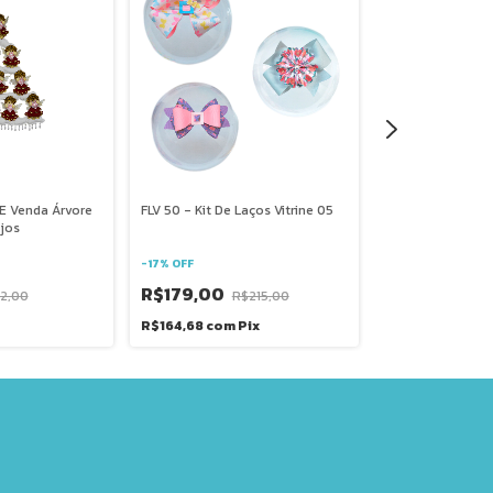
 E Venda Árvore
FLV 50 - Kit De Laços Vitrine 05
FLV 43 Kit Moldes
jos
Sucesso
-
17
%
OFF
-
17
%
OFF
R$179,00
2,00
R$215,00
R$289,00
R
R$164,68
com
Pix
R$265,88
com
P