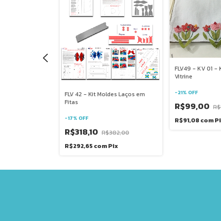
FLV49 - KV 01 - 
Vitrine
-
21
%
OFF
ari moldes com
FLV 42 - Kit Moldes Laços em
ra decoração
Fitas
R$99,00
R$
-
17
%
OFF
R$91,08
com
P
R$318,10
$215,00
R$382,00
Pix
R$292,65
com
Pix