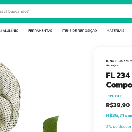
M ALUMÍNIO
FERRAMENTAS
ITENS DE REPOSIÇÃO
MATERIAIS
Início
>
Moldes e
Arranjos
FL 234
Compo
-
11
%
OFF
R$39,90
R$36,71
co
8% de desco