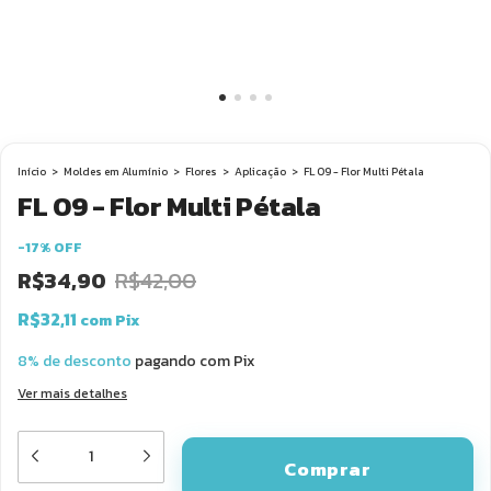
Início
>
Moldes em Alumínio
>
Flores
>
Aplicação
>
FL 09 - Flor Multi Pétala
FL 09 - Flor Multi Pétala
-
17
%
OFF
R$34,90
R$42,00
R$32,11
com
Pix
8% de desconto
pagando com Pix
Ver mais detalhes