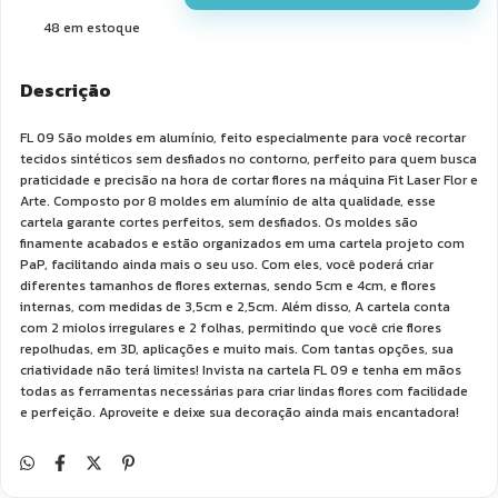
48
em estoque
Descrição
FL 09 São moldes em alumínio, feito especialmente para você recortar
tecidos sintéticos sem desfiados no contorno, perfeito para quem busca
praticidade e precisão na hora de cortar flores na máquina Fit Laser Flor e
Arte. Composto por 8 moldes em alumínio de alta qualidade, esse
cartela garante cortes perfeitos, sem desfiados. Os moldes são
finamente acabados e estão organizados em uma cartela projeto com
PaP, facilitando ainda mais o seu uso. Com eles, você poderá criar
diferentes tamanhos de flores externas, sendo 5cm e 4cm, e flores
internas, com medidas de 3,5cm e 2,5cm. Além disso, A cartela conta
com 2 miolos irregulares e 2 folhas, permitindo que você crie flores
repolhudas, em 3D, aplicações e muito mais. Com tantas opções, sua
criatividade não terá limites! Invista na cartela FL 09 e tenha em mãos
todas as ferramentas necessárias para criar lindas flores com facilidade
e perfeição. Aproveite e deixe sua decoração ainda mais encantadora!