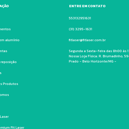
AÇÃO
ENTRE EM CONTATO
553132951631
mentos
(31) 3295-1631
em alumínio
fitlaser@fitlaser.com.br
ntas
Segunda a Sexta-feira das 8h00 às 1
Nossa Loja Física: R. Brumadinho, 59
Prado - Belo Horizonte/MG -
e reposição
s
s Produtos
Somos
o
 Laser
emium Fit Laser