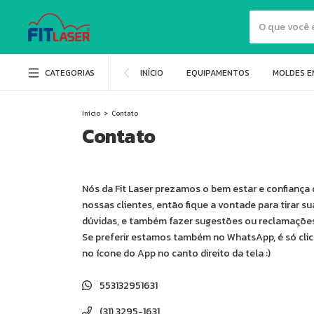
CATEGORIAS
INÍCIO
EQUIPAMENTOS
MOLDES E
Início
>
Contato
Contato
Nós da Fit Laser prezamos o bem estar e confiança 
nossas clientes, então fique a vontade para tirar su
dúvidas, e também fazer sugestões ou reclamações
Se preferir estamos também no WhatsApp, é só clic
no ícone do App no canto direito da tela :)
553132951631
(31) 3295-1631