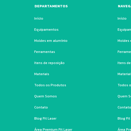
DEPARTAMENTOS
NAVEG
Início
Início
Equipamentos
Equipa
Moldes em alumínio
Moldes 
Ferramentas
Ferrame
Itens de reposição
Itens d
Materiais
Materiai
Todos os Produtos
Todos o
Quem Somos
Quem 
Contato
Contat
Blog Fit Laser
Blog Fit
Área Premium Fit Laser
Área Pr