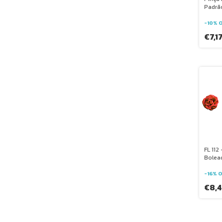
Padrã
-
10
%
O
€7,1
FL 112
Bolea
-
16
%
O
€8,