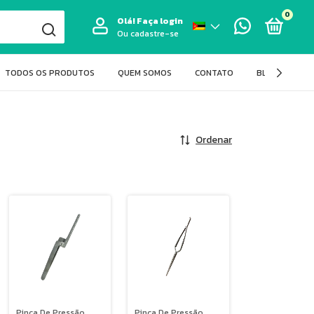
0
Olá!
Faça login
Ou cadastre-se
TODOS OS PRODUTOS
QUEM SOMOS
CONTATO
BLOG FIT LAS
Ordenar
Pinça De Pressão
Pinça De Pressão