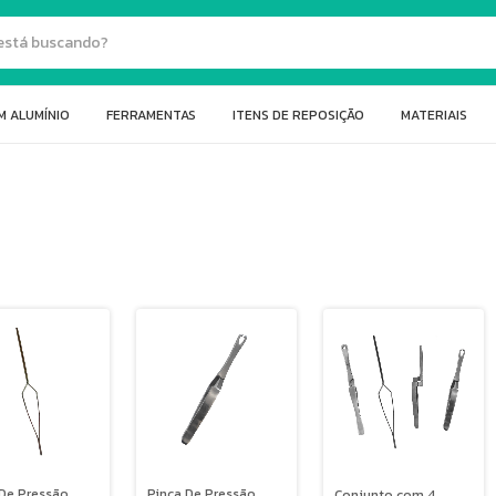
M ALUMÍNIO
FERRAMENTAS
ITENS DE REPOSIÇÃO
MATERIAIS
 De Pressão
Pinça De Pressão
Conjunto com 4