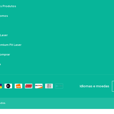
s Produtos
Somos
o
 Laser
emium Fit Laser
omprar
a
Idiomas e moedas
ados.