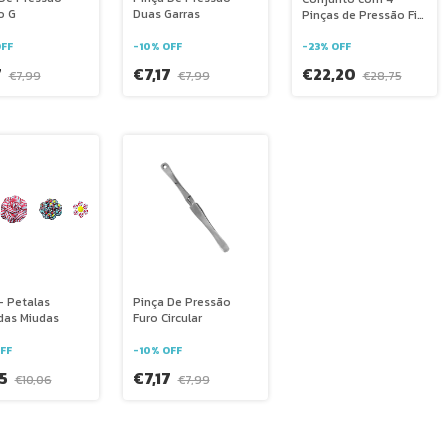
o G
Duas Garras
Pinças de Pressão Fit
Laser
FF
-
10
%
OFF
-
23
%
OFF
7
€7,17
€22,20
€7,99
€7,99
€28,75
 - Petalas
Pinça De Pressão
das Miudas
Furo Circular
FF
-
10
%
OFF
45
€7,17
€10,06
€7,99