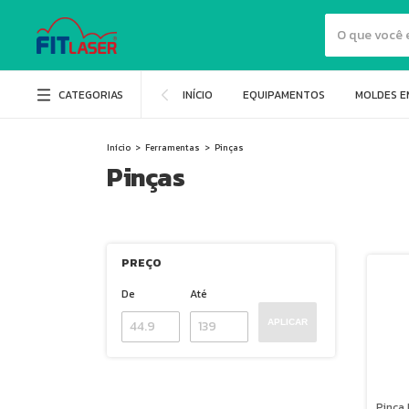
CATEGORIAS
INÍCIO
EQUIPAMENTOS
MOLDES E
Início
>
Ferramentas
>
Pinças
Pinças
PREÇO
De
Até
APLICAR
Pinça