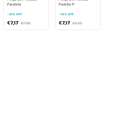
Paralela
Padrão P
-
10
%
OFF
-
10
%
OFF
€7,17
€7,17
€7,99
€7,99