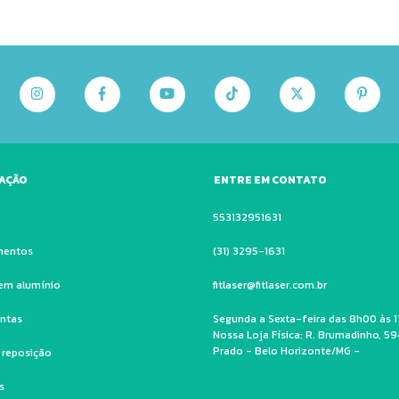
AÇÃO
ENTRE EM CONTATO
553132951631
mentos
(31) 3295-1631
em alumínio
fitlaser@fitlaser.com.br
ntas
Segunda a Sexta-feira das 8h00 às 1
Nossa Loja Física: R. Brumadinho, 59
Prado - Belo Horizonte/MG -
e reposição
s