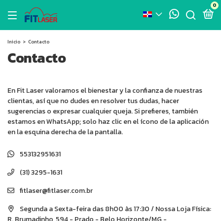
0
Inicio
>
Contacto
Contacto
En Fit Laser valoramos el bienestar y la confianza de nuestras
clientas, así que no dudes en resolver tus dudas, hacer
sugerencias o expresar cualquier queja. Si prefieres, también
estamos en WhatsApp; solo haz clic en el ícono de la aplicación
en la esquina derecha de la pantalla.
553132951631
(31) 3295-1631
fitlaser@fitlaser.com.br
Segunda a Sexta-feira das 8h00 às 17:30 / Nossa Loja Física:
R. Brumadinho, 594 - Prado - Belo Horizonte/MG -