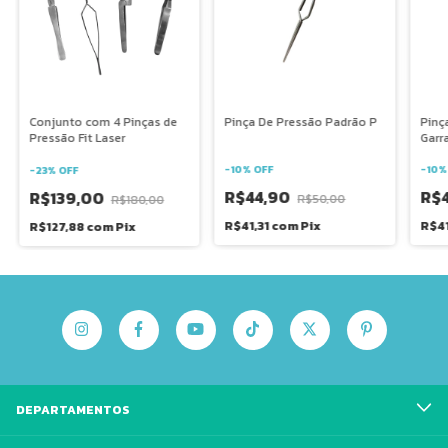
Pinça De Pressão Padrão P
Pinç
Conjunto com 4 Pinças de
Garr
Pressão Fit Laser
-
10
%
OFF
-
10
-
23
%
OFF
R$44,90
R$
R$139,00
R$50,00
R$180,00
R$41,31
com
Pix
R$41
R$127,88
com
Pix
DEPARTAMENTOS