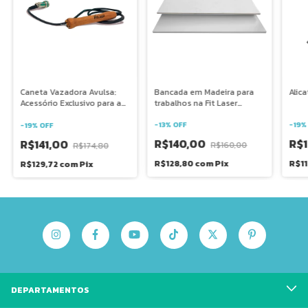
Bancada em Madeira para
Alic
Caneta Vazadora Avulsa:
trabalhos na Fit Laser
Acessório Exclusivo para a
modelo lll
Máquina Fit Laser Flor e Arte
-
13
%
OFF
-
19
-
19
%
OFF
R$140,00
R$
R$141,00
R$160,00
R$174,80
R$128,80
com
Pix
R$1
R$129,72
com
Pix
DEPARTAMENTOS