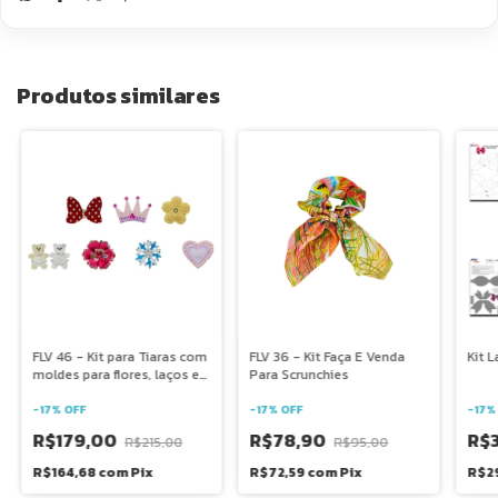
Produtos similares
FLV 46 - Kit para Tiaras com
FLV 36 - Kit Faça E Venda
Kit 
moldes para flores, laços e
Para Scrunchies
apliques
-
17
%
OFF
-
17
%
OFF
-
17
R$179,00
R$78,90
R$
R$215,00
R$95,00
R$164,68
com
Pix
R$72,59
com
Pix
R$2