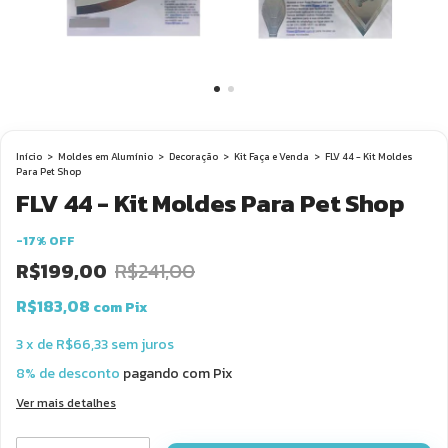
Início
>
Moldes em Alumínio
>
Decoração
>
Kit Faça e Venda
>
FLV 44 - Kit Moldes
Para Pet Shop
FLV 44 - Kit Moldes Para Pet Shop
-
17
%
OFF
R$199,00
R$241,00
R$183,08
com
Pix
3
x
de
R$66,33
sem juros
8% de desconto
pagando com Pix
Ver mais detalhes