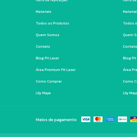
Itens de reposição
Itens d
Materiais
Materiai
Todos os Produtos
Todos o
Quem Somos
Quem 
Contato
Contat
Blog Fit Laser
Blog Fit
Área Premium Fit Laser
Área Pr
Como Comprar
Como C
Lily Maya
Lily May
Meios de pagamento