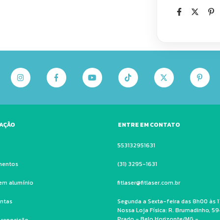
AÇÃO
ENTRE EM CONTATO
553132951631
mentos
(31) 3295-1631
em alumínio
fitlaser@fitlaser.com.br
ntas
Segunda a Sexta-feira das 8h00 às 1
Nossa Loja Física: R. Brumadinho, 59
Prado - Belo Horizonte/MG -