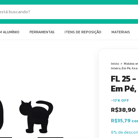
M ALUMÍNIO
FERRAMENTAS
ITENS DE REPOSIÇÃO
MATERIAIS
Início
>
Moldes e
Inteiro, Em Pé, As
FL 25 -
Em Pé,
-
17
%
OFF
R$38,90
R$35,79
co
8% de desco