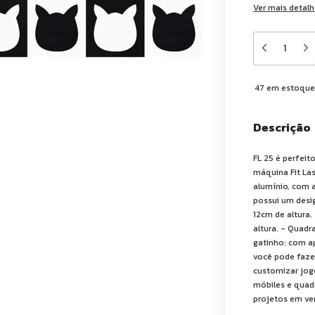
Ver mais detal
47
em estoqu
Descrição
FL 25 é perfeit
máquina Fit Las
alumínio, com a
possui um desi
12cm de altura
altura. - Quad
gatinho: com a
você pode fazer
customizar jog
móbiles e quadr
projetos em ver