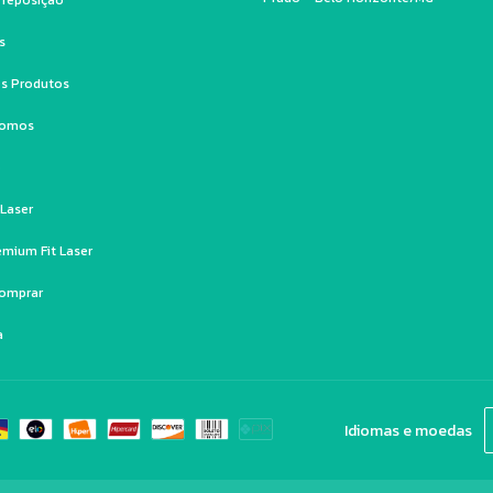
e reposição
s
s Produtos
Somos
o
 Laser
emium Fit Laser
omprar
a
Idiomas e moedas