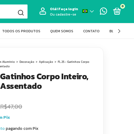
0
Olá!
Faça login
Ou cadastre-se
TODOS OS PRODUTOS
QUEM SOMOS
CONTATO
BLOG FIT LAS
m Alumínio
>
Decoração
>
Aplicação
>
FL 25 - Gatinhos Corpo
sentado
 Gatinhos Corpo Inteiro,
 Assentado
R$47,00
m
Pix
nto
pagando com Pix