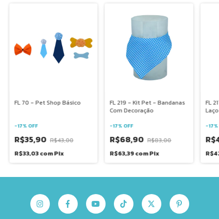
FL 70 - Pet Shop Básico
FL 219 - Kit Pet - Bandanas
FL 21
Com Decoração
Laço
-
17
%
OFF
-
17
%
OFF
-
17
R$35,90
R$68,90
R$
R$43,00
R$83,00
R$33,03
com
Pix
R$63,39
com
Pix
R$4