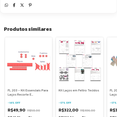
Produtos similares
FL 203 - Kit Essenciais Para
Kit Laços em Feltro Tecidos
FL 2
Laços Recorte E
Laço
Acabamentos
-
14
%
OFF
-
17
%
OFF
-
17
R$49,90
R$322,00
R$
R$58,00
R$386,00