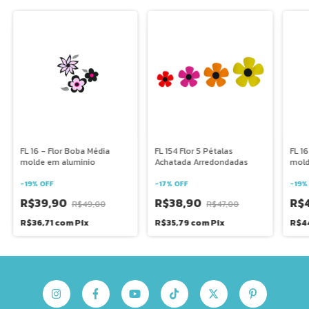
FL 16 - Flor Boba Média
FL 154 Flor 5 Pétalas
FL 1
molde em aluminio
Achatada Arredondadas
mold
-
19
%
OFF
-
17
%
OFF
-
19
R$39,90
R$38,90
R$
R$49,00
R$47,00
R$36,71
com
Pix
R$35,79
com
Pix
R$4