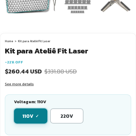
Home
>
Kit para Ateliê Fit Laser
Kit para Ateliê Fit Laser
-
22
%
OFF
$260.44 USD
$331.88 USD
See more details
Voltagem:
110V
110V
220V