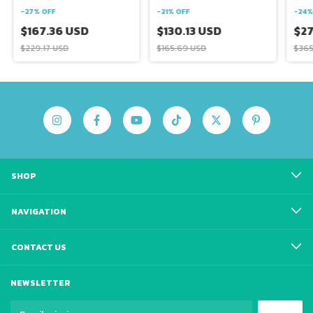
-
27
%
OFF
-
24
-
21
%
OFF
$167.36 USD
$2
$130.13 USD
$229.17 USD
$365
$165.69 USD
SHOP
NAVIGATION
CONTACT US
NEWSLETTER