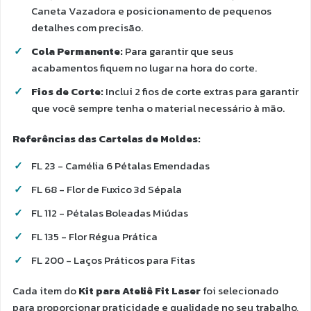
Caneta Vazadora e posicionamento de pequenos
detalhes com precisão.
Cola Permanente:
Para garantir que seus
acabamentos fiquem no lugar na hora do corte.
Fios de Corte:
Inclui 2 fios de corte extras para garantir
que você sempre tenha o material necessário à mão.
Referências das Cartelas de Moldes:
FL 23 - Camélia 6 Pétalas Emendadas
FL 68 - Flor de Fuxico 3d Sépala
FL 112 - Pétalas Boleadas Miúdas
FL 135 - Flor Régua Prática
FL 200 - Laços Práticos para Fitas
Cada item do
Kit para Ateliê Fit Laser
foi selecionado
para proporcionar praticidade e qualidade no seu trabalho,