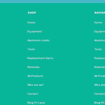
SHOP
NAVIG
Home
Home
Equipment
Equipm
Aluminum molds
Alumin
Tools
Tools
Replacement Items
Replace
Materials
Material
All Products
All Prod
Who are we?
Who are
Contact
Contact
Blog Fit Laser
Blog Fit