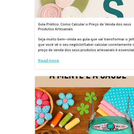
Guia Prático: Como Calcular o Preço de Venda dos seus
Produtos Artesanais
Seja muito bem-vinda ao guia que vai transformar o jei
que você vê o seu negócio!Saber calcular corretamente 
preço de venda dos seus produtos artesanais é essencial
para garantir o seu lucro, crescer de maneira sustentável 
Read more
realizar seus sonhos.