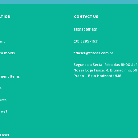
ATION
CONTACT US
553132951631
ent
(31) 3295-1631
um molds
fitlaser@fitlaser.com.br
Segunda a Sexta-feira das 8h00 às 1
Nossa Loja Física: R. Brumadinho, 59
Prado - Belo Horizonte/MG -
ment Items
s
ucts
 we?
 Laser