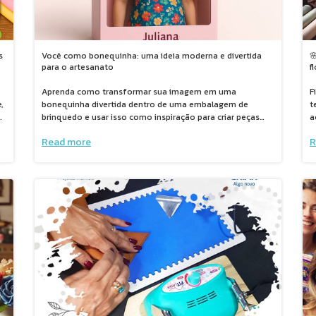
s
Você como bonequinha: uma ideia moderna e divertida

para o artesanato
f
Aprenda como transformar sua imagem em uma
F
,
bonequinha divertida dentro de uma embalagem de
t
om
brinquedo e usar isso como inspiração para criar peças
a
artesanais personalizadas.
ve
Read more
R
a
.