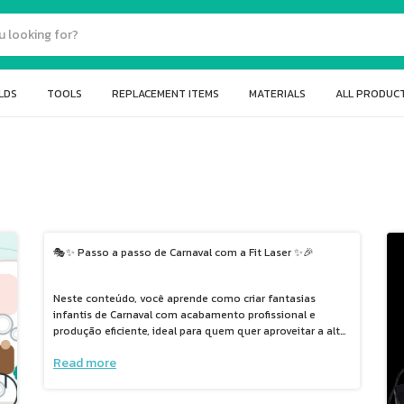
LDS
TOOLS
REPLACEMENT ITEMS
MATERIALS
ALL PRODUC
🎭✨ Passo a passo de Carnaval com a Fit Laser ✨🎉
Neste conteúdo, você aprende como criar fantasias
infantis de Carnaval com acabamento profissional e
produção eficiente, ideal para quem quer aproveitar a alta
demanda da época.
Read more