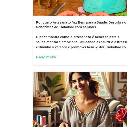
Por que o Artesanato Faz Bem para a Saúde: Descubra o
Benefícios de Trabalhar com as Mãos
O post mostra como o artesanato é benéfico para a
saúde mental e emocional, ajudando a reduzir o estresse
estimular o cérebro e promover bem-estar. Trabalhar c
as mãos ativa áreas importantes do cérebro, melhora o
Read more
humor e ainda pode prevenir doenças como Alzheimer.
Além disso, o artesanato favorece o foco, a organização
do tempo e pode até se tornar uma nova fonte de renda
Uma prática que une prazer, criatividade e autocuidado.