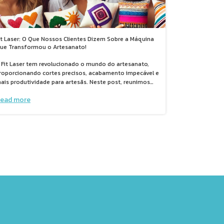
it Laser: O Que Nossos Clientes Dizem Sobre a Máquina
ue Transformou o Artesanato!
 Fit Laser tem revolucionado o mundo do artesanato,
roporcionando cortes precisos, acabamento impecável e
ais produtividade para artesãs. Neste post, reunimos
epoimentos reais de clientes que compartilham como
ead more
ssa máquina mudou seus negócios e aumentou suas
endas. Se você busca um jeito mais eficiente de criar
aços, flores e fuxicos com qualidade profissional, confira
s histórias inspiradoras e descubra por que a Fit Laser é
ssencial para quem ama artesanato!