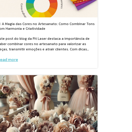
 A Magia das Cores no Artesanato: Como Combinar Tons
om Harmonia e Criatividade
ste post do blog da Fit Laser destaca a importância de
aber combinar cores no artesanato para valorizar as
eças, transmitir emoções e atrair clientes. Com dicas
ráticas e o auxílio do círculo cromático, ele ensina como
ead more
scolher paletas harmoniosas, brincar com texturas e
estar composições para criar trabalhos mais profissionais
 impactantes.