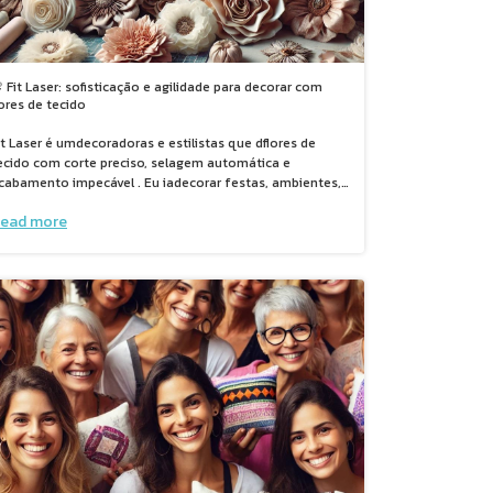
 Fit Laser: sofisticação e agilidade para decorar com
lores de tecido
it Laser é umdecoradoras e estilistas que dflores de
ecido com corte preciso, selagem automática e
cabamento impecável . Eu iadecorar festas, ambientes,
stidos de alta costura e roupas em geral , ✨Mais beleza,
ead more
gilidade e valor em cada criação. Ajuste a laser