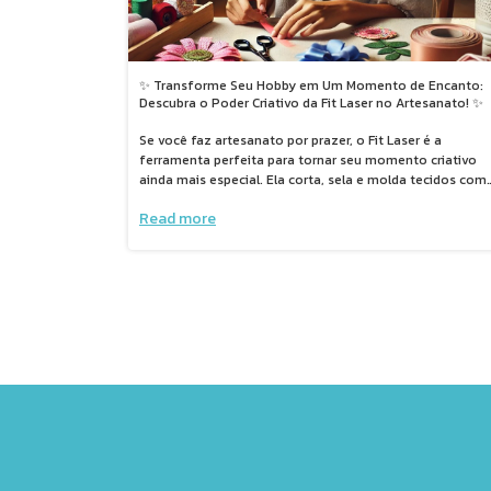
✨ Transforme Seu Hobby em Um Momento de Encanto:
Descubra o Poder Criativo da Fit Laser no Artesanato! ✨
Se você faz artesanato por prazer, o Fit Laser é a
ferramenta perfeita para tornar seu momento criativo
ainda mais especial. Ela corta, sela e molda tecidos com
precisão, agilidade e acabamento impecável — sem
Read more
esforço e sem desfiar! Ideal para quem ama fazer flores,
fuxicos, laços e peças decorativas , mesmo só por hobby
o Fit Laser facilita seu trabalho e estimula sua
criatividade. Com ela, você produz mais, aproveita melho
seu tempo e dá um toque profissional às suas criações.
✨Mais praticidade, mais beleza, mais amor no seu
artesanato. Fit Laser: porque criar com alegria é uma das
formas mais bonitas de viver.