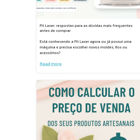
Fit Laser: respostas para as dúvidas mais frequentes
antes de comprar
Está conhecendo a Fit Laser agora ou já possui uma
máquina e precisa escolher novos moldes, fios ou
acessórios?
Read more