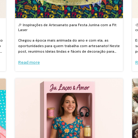
🎉 Inspirações de Artesanato para Festa Junina com a Fit

Laser
c
to
Chegou a época mais animada do ano e com ela, as
E
o
oportunidades para quem trabalha com artesanato! Neste
s
post, reunimos ideias lindas e fáceis de decoração para
p
e
Festa Junina usando a máquina Fit Laser e seus moldes
p
Read more
R
exclusivos. Desde flores de tecido até lembrancinhas e
e
painéis temáticos, mostramos como transformar
t
retalhos em peças encantadoras. Ideal para quem quer
e
produzir para vender ou deixar a festa mais bonita com
um toque artesanal. Aproveite também o vídeo com
passo a passo e veja como é fácil criar com a Fit Laser!