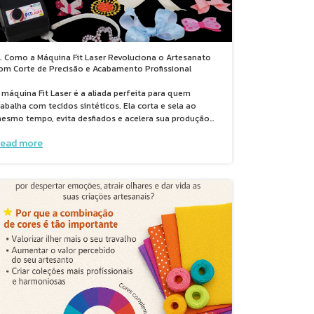
 Como a Máquina Fit Laser Revoluciona o Artesanato
om Corte de Precisão e Acabamento Profissional
 máquina Fit Laser é a aliada perfeita para quem
rabalha com tecidos sintéticos. Ela corta e sela ao
esmo tempo, evita desfiados e acelera sua produção
rtesanal. Ideal para criar fuxicos, flores 3D, laços
ead more
ecorativos e muito mais, com acabamento profissional e
egurança. Conheça todas as vantagens, aplicações e
odelos neste post completo!