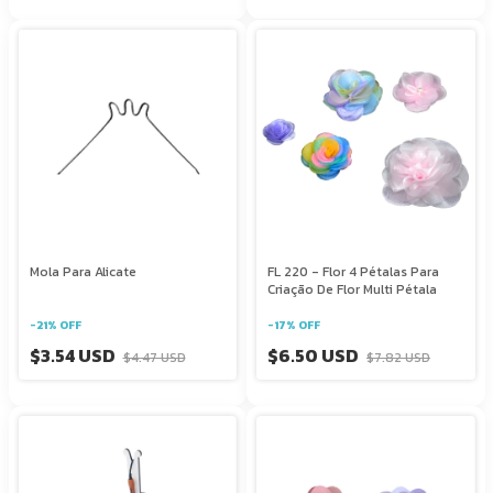
Mola Para Alicate
FL 220 - Flor 4 Pétalas Para
Criação De Flor Multi Pétala
-
21
%
OFF
-
17
%
OFF
$3.54 USD
$6.50 USD
$4.47 USD
$7.82 USD