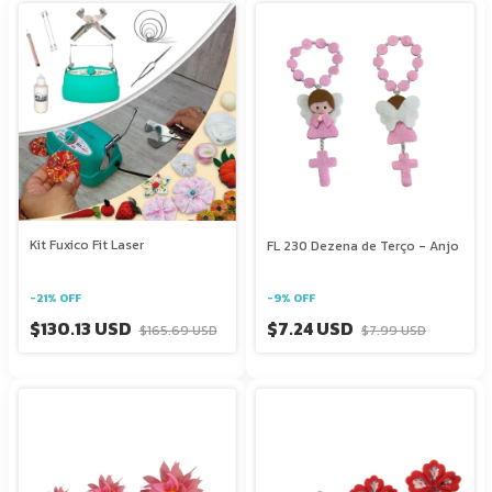
Kit Fuxico Fit Laser
FL 230 Dezena de Terço - Anjo
-
21
%
OFF
-
9
%
OFF
$130.13 USD
$7.24 USD
$165.69 USD
$7.99 USD