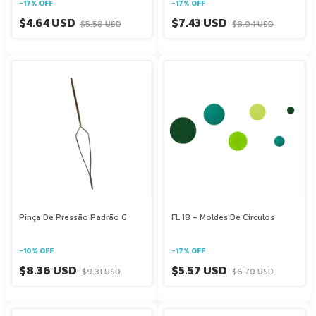
-
17
%
OFF
-
17
%
OFF
$4.64 USD
$7.43 USD
$5.58 USD
$8.94 USD
Pinça De Pressão Padrão G
FL 18 - Moldes De Círculos
-
10
%
OFF
-
17
%
OFF
$8.36 USD
$5.57 USD
$9.31 USD
$6.70 USD