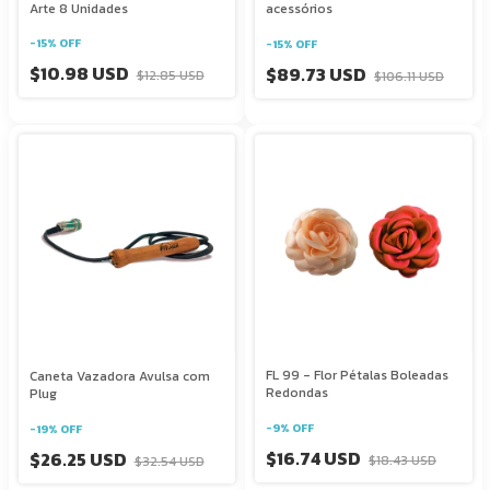
Arte 8 Unidades
acessórios
-
15
%
OFF
-
15
%
OFF
$10.98 USD
$89.73 USD
$12.85 USD
$106.11 USD
FL 99 - Flor Pétalas Boleadas
Caneta Vazadora Avulsa com
Redondas
Plug
-
9
%
OFF
-
19
%
OFF
$16.74 USD
$26.25 USD
$18.43 USD
$32.54 USD