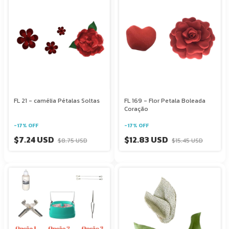
FL 21 - camélia Pétalas Soltas
FL 169 - Flor Petala Boleada
Coração
-
17
%
OFF
-
17
%
OFF
$7.24 USD
$12.83 USD
$8.75 USD
$15.45 USD