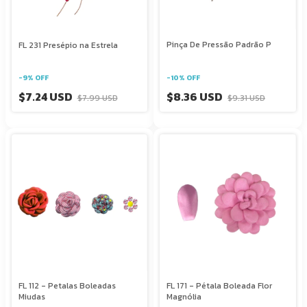
Pinça De Pressão Padrão P
FL 231 Presépio na Estrela
-
10
%
OFF
-
9
%
OFF
$8.36 USD
$7.24 USD
$9.31 USD
$7.99 USD
FL 112 - Petalas Boleadas
FL 171 - Pétala Boleada Flor
Miudas
Magnólia