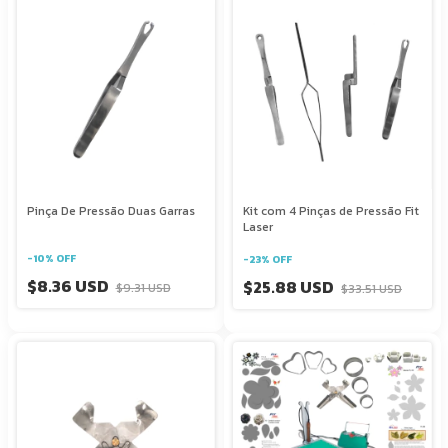
Pinça De Pressão Duas Garras
Kit com 4 Pinças de Pressão Fit
Laser
-
10
%
OFF
-
23
%
OFF
$8.36 USD
$25.88 USD
$9.31 USD
$33.51 USD