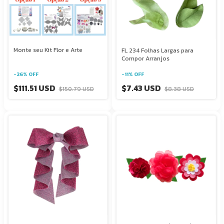
Monte seu Kit Flor e Arte
FL 234 Folhas Largas para
Compor Arranjos
-
26
%
OFF
-
11
%
OFF
$111.51 USD
$7.43 USD
$150.79 USD
$8.38 USD