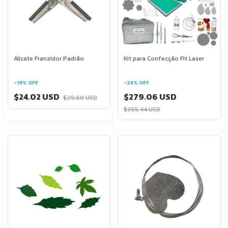
Alicate Franzidor Padrão
Kit para Confecção Fit Laser
-
19
%
OFF
-
24
%
OFF
$24.02 USD
$279.06 USD
$29.60 USD
$365.44 USD