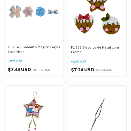
FL 204 - Gabarito Mágico Laços
FL 232 Biscoito de Natal com
Para Fitas
Creme
-
17
%
OFF
-
20
%
OFF
$7.43 USD
$7.24 USD
$8.94 USD
$9.10 USD