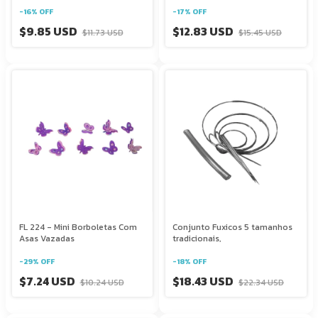
-
16
%
OFF
-
17
%
OFF
$9.85 USD
$12.83 USD
$11.73 USD
$15.45 USD
FL 224 - Mini Borboletas Com
Conjunto Fuxicos 5 tamanhos
Asas Vazadas
tradicionais,
-
29
%
OFF
-
18
%
OFF
$7.24 USD
$18.43 USD
$10.24 USD
$22.34 USD