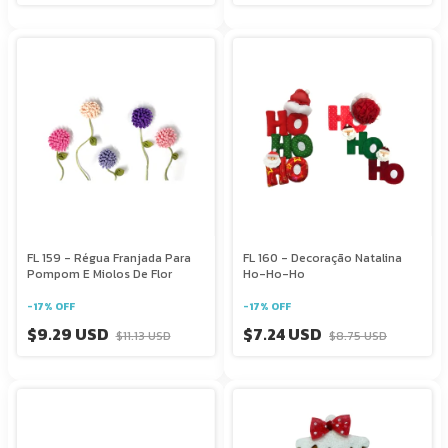
FL 159 - Régua Franjada Para
FL 160 - Decoração Natalina
Pompom E Miolos De Flor
Ho-Ho-Ho
-
17
%
OFF
-
17
%
OFF
$9.29 USD
$7.24 USD
$11.13 USD
$8.75 USD