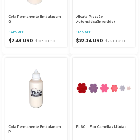
Cola Permanente Embalagem
Alicate Pressão
G
Automática(Invertido)
-
32
%
OFF
-
17
%
OFF
$7.43 USD
$22.34 USD
$10.98 USD
$26.81 USD
Cola Permanente Embalagem
FL 80 - Flor Camélias Miúdas
P