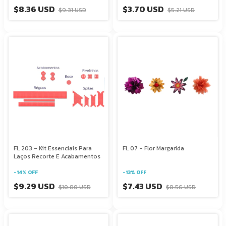
$8.36 USD
$3.70 USD
$9.31 USD
$5.21 USD
FL 203 - Kit Essenciais Para
FL 07 - Flor Margarida
Laços Recorte E Acabamentos
-
14
%
OFF
-
13
%
OFF
$9.29 USD
$7.43 USD
$10.80 USD
$8.56 USD