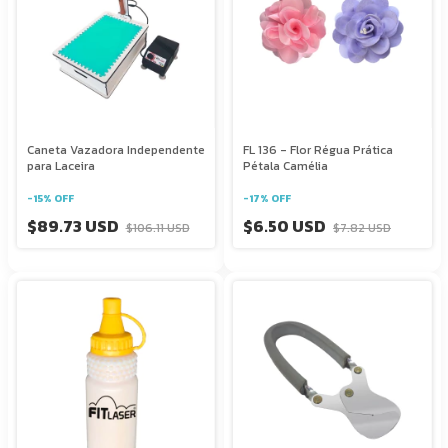
Caneta Vazadora Independente
FL 136 - Flor Régua Prática
para Laceira
Pétala Camélia
-
15
%
OFF
-
17
%
OFF
$89.73 USD
$6.50 USD
$106.11 USD
$7.82 USD