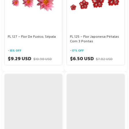
FL 127 - Flor De Fuxico, Sépala
FL 125 - Flor Japonesa Pétalas
Com 3 Pontas
-
15
%
OFF
-
17
%
OFF
$9.29 USD
$6.50 USD
$10.98 USD
$7.82 USD