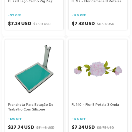
FL 228 Laço Cacho Zig Zag
FL 92 - Flor Camélia 8 Pétalas
-
9
%
OFF
-
17
%
OFF
$7.24 USD
$7.43 USD
$7.99 USD
$8.94 USD
Prancheta Para Estação De
FL 140 - Flor 5 Pétala 3 Onda
Trabalho Com Silicone
-
12
%
OFF
-
17
%
OFF
$27.74 USD
$7.24 USD
$31.46 USD
$8.75 USD