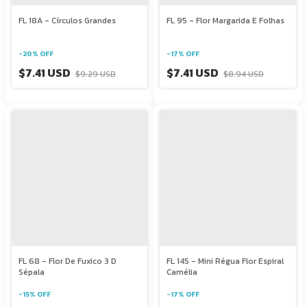
FL 18A - Círculos Grandes
FL 95 - Flor Margarida E Folhas
-
20
%
OFF
-
17
%
OFF
$7.41 USD
$7.41 USD
$9.29 USD
$8.94 USD
FL 68 - Flor De Fuxico 3 D
FL 145 - Mini Régua Flor Espiral
Sépala
Camélia
-
15
%
OFF
-
17
%
OFF