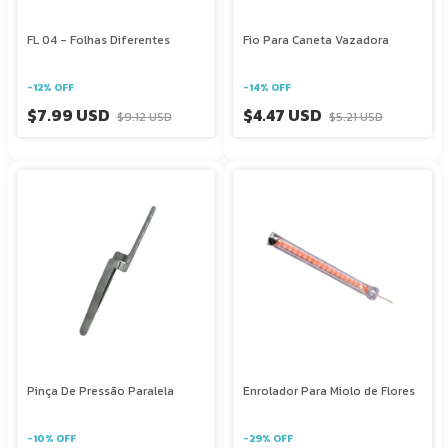
FL 04 - Folhas Diferentes
Fio Para Caneta Vazadora
-
12
%
OFF
-
14
%
OFF
$7.99 USD
$4.47 USD
$9.12 USD
$5.21 USD
Pinça De Pressão Paralela
Enrolador Para Miolo de Flores
-
10
%
OFF
-
29
%
OFF