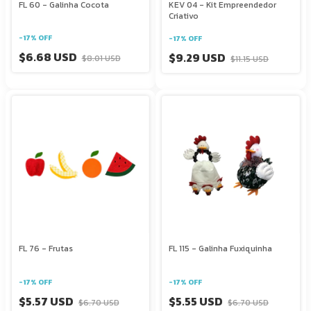
FL 60 - Galinha Cocota
KEV 04 - Kit Empreendedor
Criativo
-
17
%
OFF
-
17
%
OFF
$6.68 USD
$9.29 USD
$8.01 USD
$11.15 USD
FL 76 - Frutas
FL 115 - Galinha Fuxiquinha
-
17
%
OFF
-
17
%
OFF
$5.57 USD
$5.55 USD
$6.70 USD
$6.70 USD