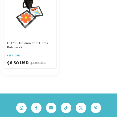
FL 173 - Moldura Com Flores
Patchwork
-
17
%
OFF
$6.50 USD
$7.82 USD