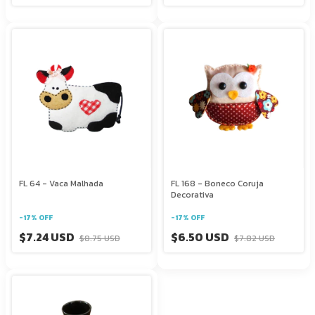
FL 64 - Vaca Malhada
FL 168 - Boneco Coruja
Decorativa
-
17
%
OFF
-
17
%
OFF
$7.24 USD
$6.50 USD
$8.75 USD
$7.82 USD