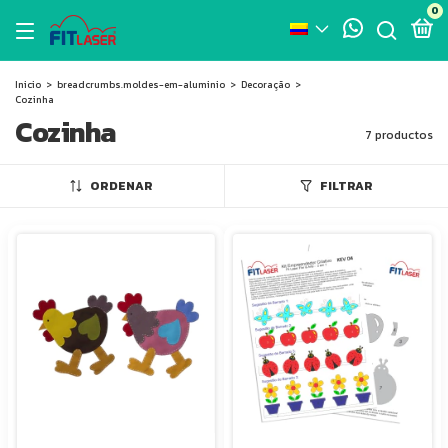
0
Inicio
>
breadcrumbs.moldes-em-aluminio
>
Decoração
>
Cozinha
Cozinha
7 productos
ORDENAR
FILTRAR