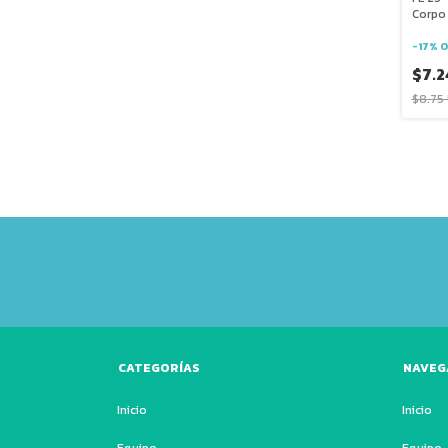
Corpo 
Assen
-
17
%
O
$7.2
$8.75
CATEGORÍAS
NAVEG
Inicio
Inicio
Equipo
Equipo