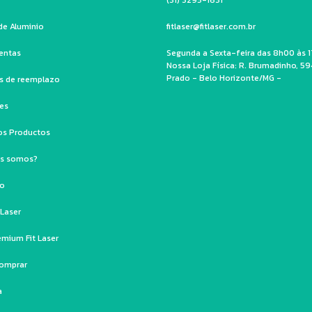
de Aluminio
fitlaser@fitlaser.com.br
entas
Segunda a Sexta-feira das 8h00 às 1
Nossa Loja Física: R. Brumadinho, 59
Prado - Belo Horizonte/MG -
os de reemplazo
les
os Productos
es somos?
to
 Laser
emium Fit Laser
omprar
a