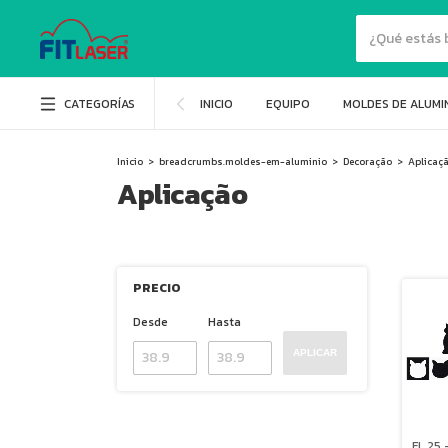
CATEGORÍAS
INICIO
EQUIPO
MOLDES DE ALUMI
Inicio
>
breadcrumbs.moldes-em-aluminio
>
Decoração
>
Aplicaç
Aplicação
PRECIO
Desde
Hasta
APLICAR
FL 25 