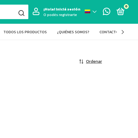
0
¡Hola!
Iniciá sesión
O podés registrarte
TODOS LOS PRODUCTOS
¿QUIÉNES SOMOS?
CONTACTO
BLOG
Ordenar