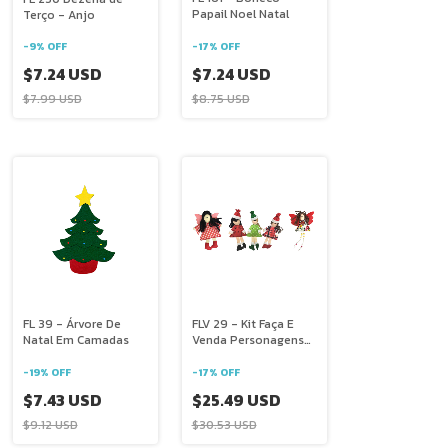
Papail Noel Natal
Terço - Anjo
-
17
%
OFF
-
9
%
OFF
$7.24 USD
$7.24 USD
$8.75 USD
$7.99 USD
FL 39 - Árvore De
FLV 29 - Kit Faça E
Natal Em Camadas
Venda Personagens
Natalinos
-
19
%
OFF
-
17
%
OFF
$7.43 USD
$25.49 USD
$9.12 USD
$30.53 USD