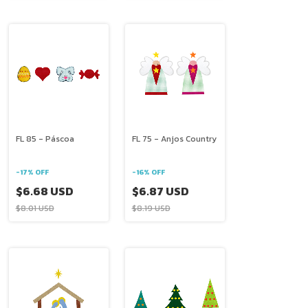
FL 85 - Páscoa
FL 75 - Anjos Country
-
17
%
OFF
-
16
%
OFF
$6.68 USD
$6.87 USD
$8.01 USD
$8.19 USD