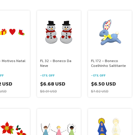
- Motivos Natal
FL 32 - Boneco Da
FL 172 - Boneco
Neve
Coelhinho Saltitante
FF
-
17
%
OFF
-
17
%
OFF
2 USD
$6.68 USD
$6.50 USD
 USD
$8.01 USD
$7.82 USD