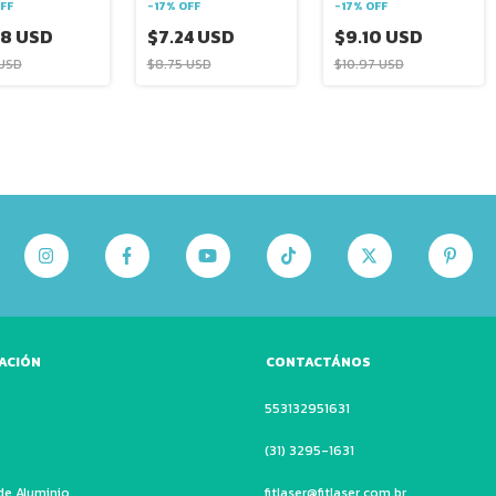
FF
-
17
%
OFF
-
17
%
OFF
68 USD
$7.24 USD
$9.10 USD
 USD
$8.75 USD
$10.97 USD
ACIÓN
CONTACTÁNOS
553132951631
(31) 3295-1631
de Aluminio
fitlaser@fitlaser.com.br