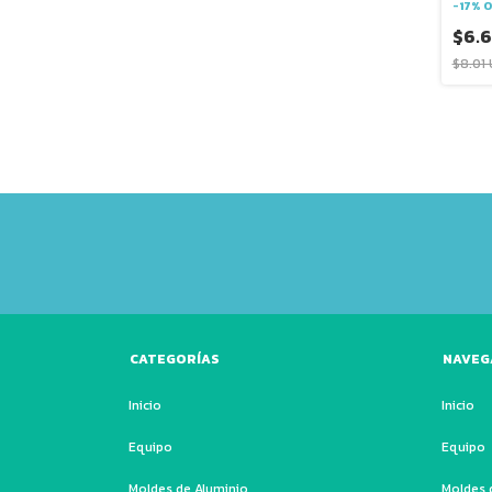
-
17
%
O
$6.
$8.01
CATEGORÍAS
NAVEG
Inicio
Inicio
Equipo
Equipo
Moldes de Aluminio
Moldes 