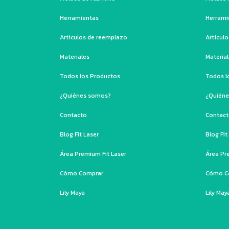
Herramientas
Herrami
Artículos de reemplazo
Artícul
Materiales
Materia
Todos los Productos
Todos l
¿Quiénes somos?
¿Quién
Contacto
Contac
Blog Fit Laser
Blog Fit
Área Premium Fit Laser
Área Pr
Cómo Comprar
Cómo C
Lily Maya
Lily May