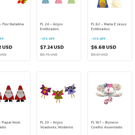
- Flor Natalina
FL 24 - Anjos
FL 62 - Maria E Jesus
Estilizados
Estilizados
FF
-
17
%
OFF
-
17
%
OFF
2 USD
$7.24 USD
$6.68 USD
 USD
$8.75 USD
$8.01 USD
- Papai Noel
FL 33 - Anjos
FL 167 - Boneco
zado
Voadores, Moderno
Coelho Assentado