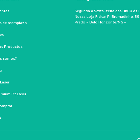
entas
Segunda a Sexta-feira das 8h00 às 1
Nossa Loja Física: R. Brumadinho, 59
Prado - Belo Horizonte/MG -
os de reemplazo
les
os Productos
es somos?
to
 Laser
emium Fit Laser
omprar
a