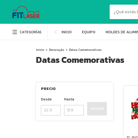
CATEGORÍAS
INICIO
EQUIPO
MOLDES DE ALUMI
Inicio
>
Decoração
>
Datas Comemorativas
Datas Comemorativas
PRECIO
Desde
Hasta
APLICAR
FL 160