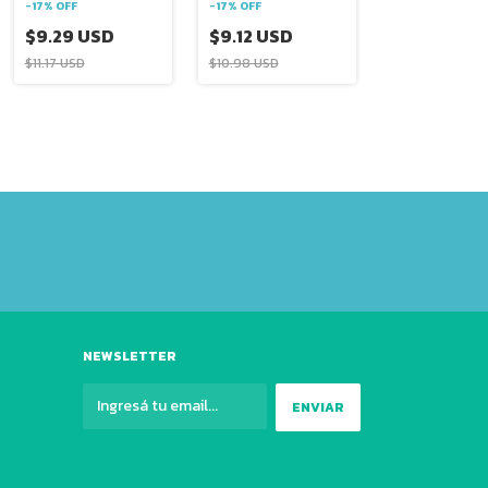
-
17
%
OFF
-
17
%
OFF
$9.29 USD
$9.12 USD
$11.17 USD
$10.98 USD
NEWSLETTER