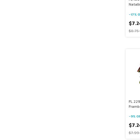
Natal
-
17
%
O
$7.2
$8.75
FL 229
Framb
-
9
%
O
$7.2
$7.99