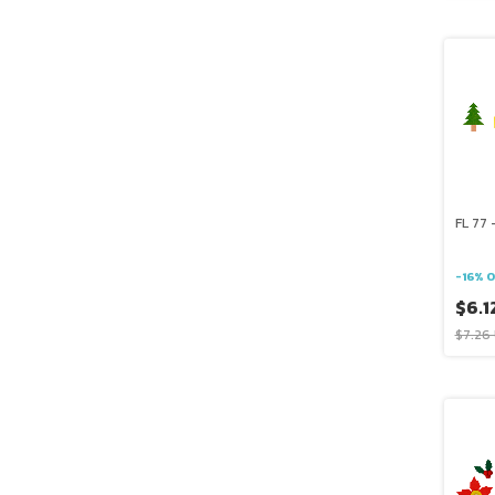
FL 77 
-
16
%
O
$6.1
$7.26