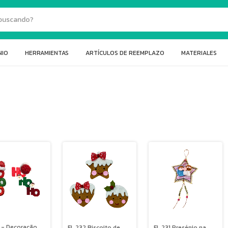
NIO
HERRAMIENTAS
ARTÍCULOS DE REEMPLAZO
MATERIALES
 - Decoração
FL 232 Biscoito de
FL 231 Presépio na