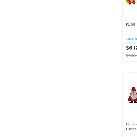
FL 08 
-
16
%
O
$6.1
$7.26
FL 35 
Estili