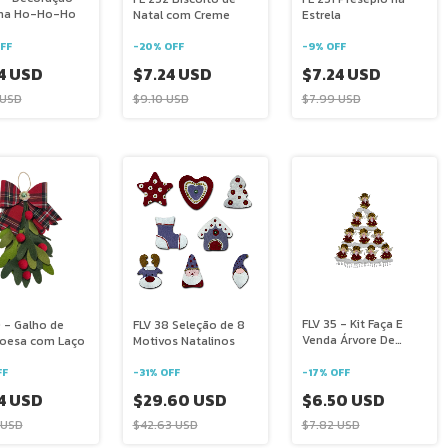
ina Ho-Ho-Ho
Natal com Creme
Estrela
FF
-
20
%
OFF
-
9
%
OFF
4 USD
$7.24 USD
$7.24 USD
 USD
$9.10 USD
$7.99 USD
FLV 35 - Kit Faça E
 - Galho de
FLV 38 Seleção de 8
Venda Árvore De
oesa com Laço
Motivos Natalinos
Natal Com Anjos
-
17
%
OFF
FF
-
31
%
OFF
$6.50 USD
4 USD
$29.60 USD
$7.82 USD
 USD
$42.63 USD