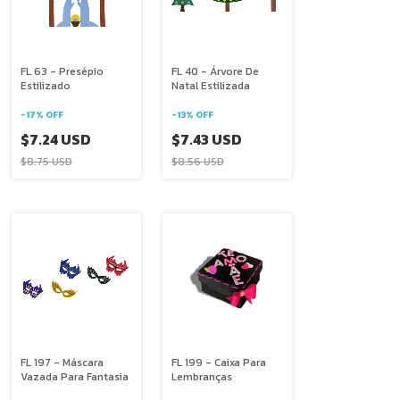
FL 63 - Presépio
FL 40 - Árvore De
Estilizado
Natal Estilizada
-
17
%
OFF
-
13
%
OFF
$7.24 USD
$7.43 USD
$8.75 USD
$8.56 USD
FL 197 - Máscara
FL 199 - Caixa Para
Vazada Para Fantasia
Lembranças