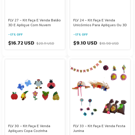
FLV 27 - Kit Faça E Venda Balão
FLV 24 - Kit Faça E Venda
3D E Aplique Com Nuvem
Unicórnios Para Apliques Ou 3D
-
17
%
OFF
-
17
%
OFF
$16.72 USD
$9.10 USD
$20.11 USD
$10.98 USD
FLV 30 - Kit Faça E Venda
FLV 33 - Kit Faça E Venda Festa
Apliques Copa Cozinha
Junina