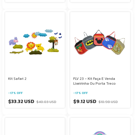
Kit Safari 2
FLV 23 - Kit Faça E Venda
Lixeirinha Ou Porta Treco
-
17
%
OFF
-
17
%
OFF
$33.32 USD
$9.12 USD
$40.03 USD
$10.98 USD