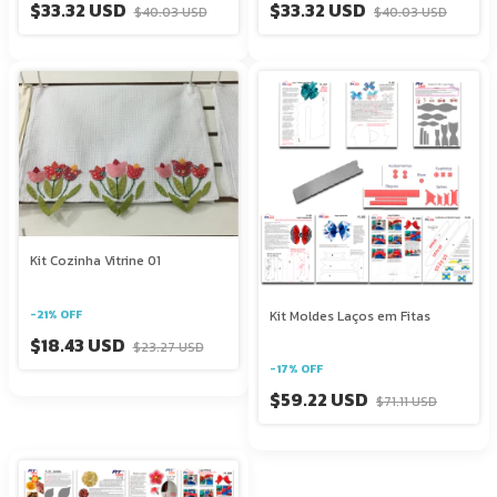
$33.32 USD
$33.32 USD
$40.03 USD
$40.03 USD
Kit Cozinha Vitrine 01
-
21
%
OFF
Kit Moldes Laços em Fitas
$18.43 USD
$23.27 USD
-
17
%
OFF
$59.22 USD
$71.11 USD