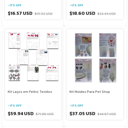
-
17
%
OFF
-
17
%
OFF
$16.57 USD
$18.60 USD
$19.92 USD
$22.34 USD
Kit Laços em Feltro Tecidos
Kit Moldes Para Pet Shop
-
17
%
OFF
-
17
%
OFF
$59.94 USD
$37.05 USD
$71.86 USD
$44.87 USD