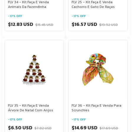
FLV 34 - Kit Faça E Venda
FLV 25 - Kit Faça E Venda
Animais Da Fazendinha
Cachorro E Gato De Raças
-
17
%
OFF
-
17
%
OFF
$12.83 USD
$16.57 USD
$15.45 USD
$19.92 USD
FLV 35 - Kit Faça E Venda
FLV 36 - Kit Faça E Venda Para
Árvore De Natal Com Anjos
Scrunchies
-
17
%
OFF
-
17
%
OFF
$6.50 USD
$14.69 USD
$7.82 USD
$17.69 USD