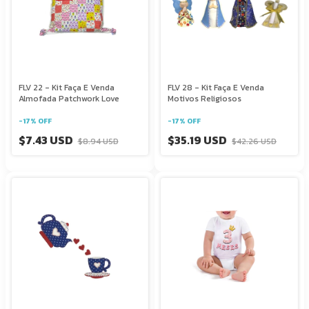
FLV 22 - Kit Faça E Venda
FLV 28 - Kit Faça E Venda
Almofada Patchwork Love
Motivos Religiosos
-
17
%
OFF
-
17
%
OFF
$7.43 USD
$35.19 USD
$8.94 USD
$42.26 USD