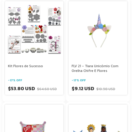
Kit Flores de Sucesso
FLV 21 - Tiara Unicórnio Com
Orelha Chifre E Flores
-
17
%
OFF
-
17
%
OFF
$53.80 USD
$9.12 USD
$64.60 USD
$10.98 USD