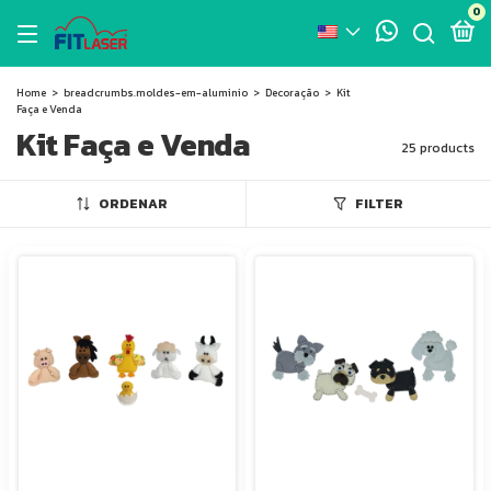
0
Home
>
breadcrumbs.moldes-em-aluminio
>
Decoração
>
Kit
Faça e Venda
Kit Faça e Venda
25 products
ORDENAR
FILTER