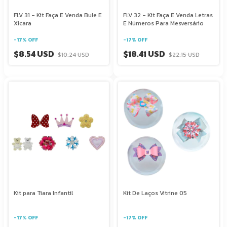
FLV 31 - Kit Faça E Venda Bule E
FLV 32 - Kit Faça E Venda Letras
Xícara
E Números Para Mesversário
-
17
%
OFF
-
17
%
OFF
$8.54 USD
$18.41 USD
$10.24 USD
$22.15 USD
Kit para Tiara Infantil
Kit De Laços Vitrine 05
-
17
%
OFF
-
17
%
OFF