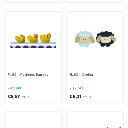
FL 89 - Patinhos Barrado
FL 83 - Ovelha
-
17
%
OFF
-
17
%
OFF
€5,57
€6,21
€6,71
€7,51