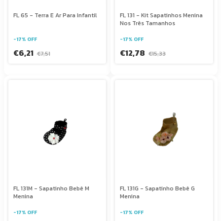
FL 65 - Terra E Ar Para Infantil
FL 131 - Kit Sapatinhos Menina
Nos Três Tamanhos
-
17
%
OFF
-
17
%
OFF
€6,21
€12,78
€7,51
€15,33
FL 131M - Sapatinho Bebê M
FL 131G - Sapatinho Bebê G
Menina
Menina
-
17
%
OFF
-
17
%
OFF