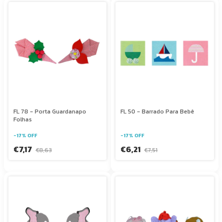
FL 78 - Porta Guardanapo
FL 50 - Barrado Para Bebê
Folhas
-
17
%
OFF
-
17
%
OFF
€7,17
€6,21
€8,63
€7,51