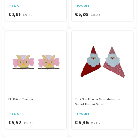
-
17
%
OFF
-
16
%
OFF
€7,81
€5,26
€9,42
€6,23
FL 84 - Coruja
FL 79 - Porta Guardanapo
Natal Papai Noel
-
17
%
OFF
-
17
%
OFF
€5,57
€6,36
€6,71
€7,67