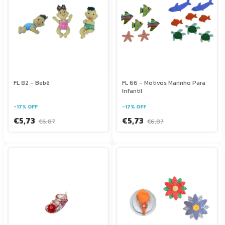
FL 82 - Bebê
FL 66 - Motivos Marinho Para
Infantil
-
17
%
OFF
-
17
%
OFF
€5,73
€5,73
€6,87
€6,87