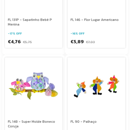
FL 131P - Sapatinho Bebê P
FL 146 - Flor Lugar Americano
Menina
-
17
%
OFF
-
16
%
OFF
€4,76
€5,89
€5,75
€7,03
FL 148 - Super Molde Boneco
FL 90 - Palhaço
Coruja