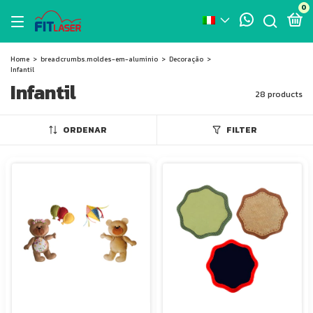
0
Home
>
breadcrumbs.moldes-em-aluminio
>
Decoração
>
Infantil
Infantil
28 products
ORDENAR
FILTER