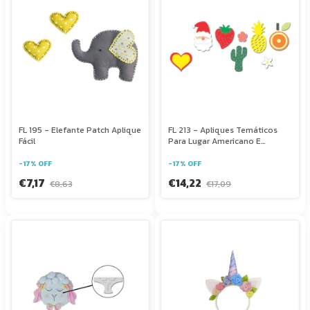
FL 195 - Elefante Patch Aplique
FL 213 - Apliques Temáticos
Fácil
Para Lugar Americano E
Decoração
-
17
%
OFF
-
17
%
OFF
€7,17
€14,22
€8,63
€17,09