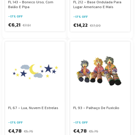
FL 143 - Boneco Urso, Com
FL 212 - Base Ondulada Para
Balão E Pipa
Lugar Americano E Mais
-
17
%
OFF
-
17
%
OFF
€6,21
€14,22
€7,51
€17,09
FL 67 - Lua, Nuvem E Estrelas
FL 93 - Palhaço De Fuxicão
-
17
%
OFF
-
17
%
OFF
€4,78
€4,78
€5,75
€5,75