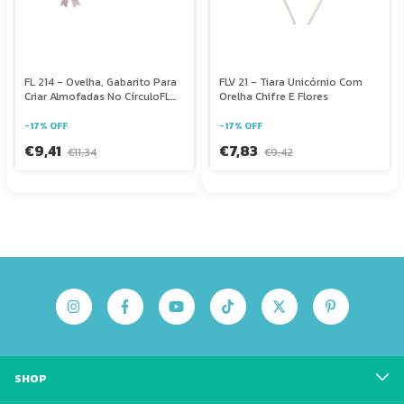
FL 214 - Ovelha, Gabarito Para
FLV 21 - Tiara Unicórnio Com
Criar Almofadas No CírculoFL
Orelha Chifre E Flores
198
-
17
%
OFF
-
17
%
OFF
€9,41
€7,83
€11,34
€9,42
SHOP