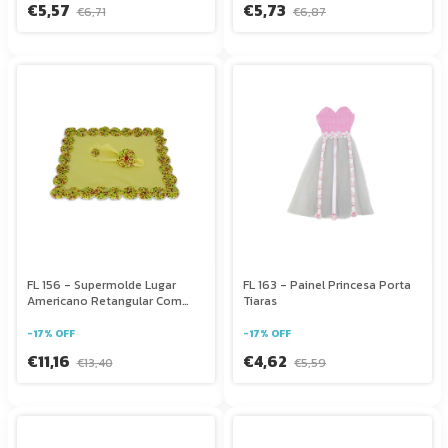
€5,57
€5,73
€6,71
€6,87
FL 156 - Supermolde Lugar
FL 163 - Painel Princesa Porta
Americano Retangular Com
Tiaras
Guardanapo
-
17
%
OFF
-
17
%
OFF
€11,16
€4,62
€13,40
€5,59