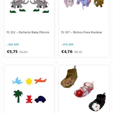
FL 102 - Elefante Baby Filhote
FL 107 - Bichos Para Modelar
-
16
%
OFF
-
17
%
OFF
€5,75
€4,76
€6,87
€5,75