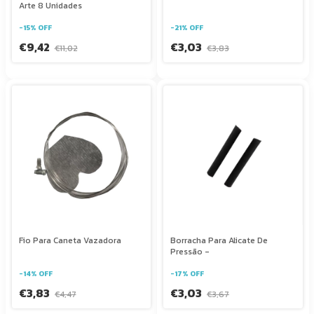
Arte 8 Unidades
-
15
%
OFF
-
21
%
OFF
€9,42
€3,03
€11,02
€3,83
Fio Para Caneta Vazadora
Borracha Para Alicate De
Pressão -
-
14
%
OFF
-
17
%
OFF
€3,83
€3,03
€4,47
€3,67