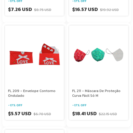
-
17
%
OFF
-
17
%
OFF
$7.26 USD
$16.57 USD
$8.75 USD
$19.92 USD
FL 209 - Envelope Contorno
FL 211 - Máscara De Proteção
Ondulado
Curva Fácil Só M
-
17
%
OFF
-
17
%
OFF
$5.57 USD
$18.41 USD
$6.70 USD
$22.15 USD