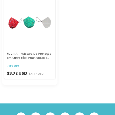
FL 211 A - Máscara De Proteção
Em Curva Fácil Pmg Adulto E
Infantil
-
17
%
OFF
$3.72 USD
$4.47 USD