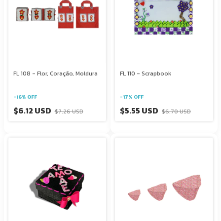
FL 108 - Flor, Coração, Moldura
FL 110 - Scrapbook
-
16
%
OFF
-
17
%
OFF
$6.12 USD
$5.55 USD
$7.26 USD
$6.70 USD