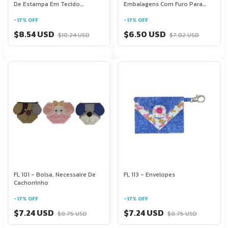
De Estampa Em Tecido
Embalagens Com Furo Para
Sintético
Exposição
-
17
%
OFF
-
17
%
OFF
$8.54 USD
$6.50 USD
$10.24 USD
$7.82 USD
FL 101 - Bolsa, Necessaire De
FL 113 - Envelopes
Cachorrinho
-
17
%
OFF
-
17
%
OFF
$7.24 USD
$7.24 USD
$8.75 USD
$8.75 USD