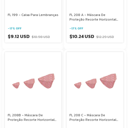
FL 199 - Caixa Para Lembranças
FL 208 A - Máscara De
Proteção Recorte Horizontal
Kit P,M,G Adulto
-
17
%
OFF
-
17
%
OFF
$9.12 USD
$10.24 USD
$10.98 USD
$12.29 USD
FL 208B - Máscara De
FL 208 C - Máscara De
Proteção Recorte Horizontal
Proteção Recorte Horizontal
Kit P, M, E G Infantil
Kit Pmg Adulto E Infantil