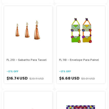
FL 210 - Gabarito Para Tassel
FL 118 - Envelope Para Painel
-
17
%
OFF
-
17
%
OFF
$16.74 USD
$6.68 USD
$20.11 USD
$8.01 USD