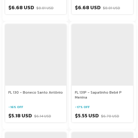
$6.68 USD
$6.68 USD
$8.01 USD
$8.01 USD
FL 130 - Boneco Santo Antônio
FL 131P - Sapatinho Bebê P
Menina
-
16
%
OFF
-
17
%
OFF
$5.18 USD
$5.55 USD
$6.14 USD
$6.70 USD