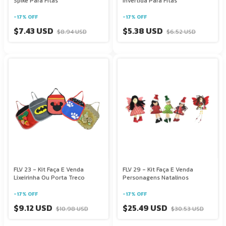
Spike Para Fitas
Invertida Para Fitas
-
17
%
OFF
-
17
%
OFF
$7.43 USD
$5.38 USD
$8.94 USD
$6.52 USD
FLV 23 - Kit Faça E Venda
FLV 29 - Kit Faça E Venda
Lixeirinha Ou Porta Treco
Personagens Natalinos
-
17
%
OFF
-
17
%
OFF
$9.12 USD
$25.49 USD
$10.98 USD
$30.53 USD