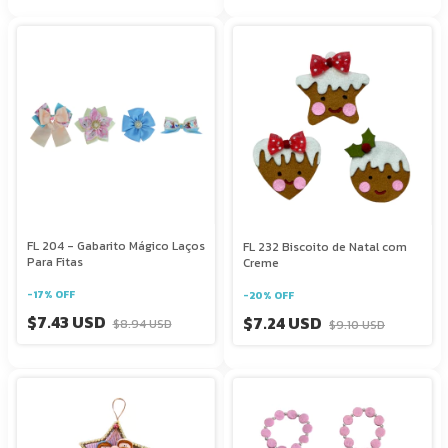
FL 204 - Gabarito Mágico Laços
FL 232 Biscoito de Natal com
Para Fitas
Creme
-
17
%
OFF
-
20
%
OFF
$7.43 USD
$7.24 USD
$8.94 USD
$9.10 USD