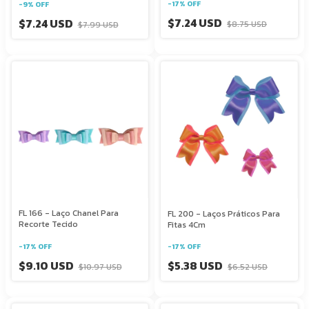
-
17
%
OFF
-
9
%
OFF
$7.24 USD
$7.24 USD
$8.75 USD
$7.99 USD
FL 166 - Laço Chanel Para
FL 200 - Laços Práticos Para
Recorte Tecido
Fitas 4Cm
-
17
%
OFF
-
17
%
OFF
$9.10 USD
$5.38 USD
$10.97 USD
$6.52 USD