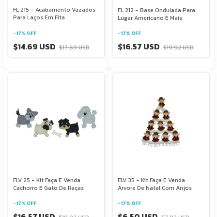
FL 215 - Acabamento Vazados
FL 212 - Base Ondulada Para
Para Laços Em Fita
Lugar Americano E Mais
-
17
%
OFF
-
17
%
OFF
$14.69 USD
$16.57 USD
$17.69 USD
$19.92 USD
FLV 25 - Kit Faça E Venda
FLV 35 - Kit Faça E Venda
Cachorro E Gato De Raças
Árvore De Natal Com Anjos
-
17
%
OFF
-
17
%
OFF
$16.57 USD
$6.50 USD