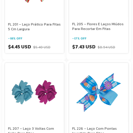
FL 205 - Flores E Laços Miúdos
FL 201 - Laço Prático Para Fitas
Para Recortar Em Fitas
5 Cm Largura
-
17
%
OFF
-
18
%
OFF
$7.43 USD
$4.45 USD
$8.94 USD
$5.40 USD
FL 207 - Laço 3 Voltas Com
FL 226 - Laço Com Pontas