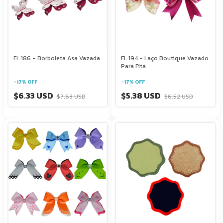
FL 186 - Borboleta Asa Vazada
FL 194 - Laço Boutique Vazado
Para Fita
-
17
%
OFF
-
17
%
OFF
$6.33 USD
$5.38 USD
$7.63 USD
$6.52 USD