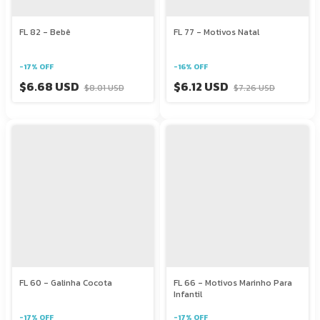
FL 82 - Bebê
FL 77 - Motivos Natal
-
17
%
OFF
-
16
%
OFF
$6.68 USD
$6.12 USD
$8.01 USD
$7.26 USD
FL 60 - Galinha Cocota
FL 66 - Motivos Marinho Para
Infantil
-
17
%
OFF
-
17
%
OFF