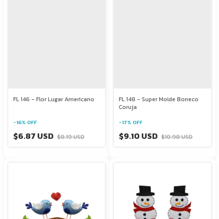
FL 146 - Flor Lugar Americano
FL 148 - Super Molde Boneco
Coruja
-
16
%
OFF
-
17
%
OFF
$6.87 USD
$9.10 USD
$8.19 USD
$10.98 USD