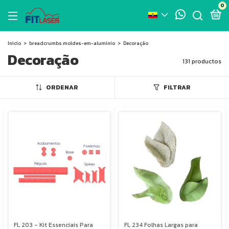
0
Inicio
>
breadcrumbs.moldes-em-aluminio
>
Decoração
Decoração
131 productos
ORDENAR
FILTRAR
FL 203 - Kit Essenciais Para
FL 234 Folhas Largas para