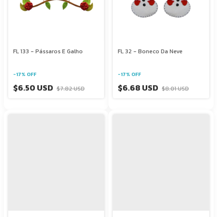
FL 133 - Pássaros E Galho
FL 32 - Boneco Da Neve
-
17
%
OFF
-
17
%
OFF
$6.50 USD
$6.68 USD
$7.82 USD
$8.01 USD