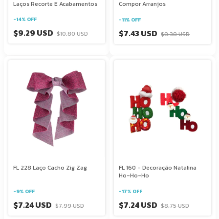
Laços Recorte E Acabamentos
Compor Arranjos
-
14
%
OFF
-
11
%
OFF
$9.29 USD
$7.43 USD
$10.80 USD
$8.38 USD
FL 228 Laço Cacho Zig Zag
FL 160 - Decoração Natalina
Ho-Ho-Ho
-
9
%
OFF
-
17
%
OFF
$7.24 USD
$7.24 USD
$7.99 USD
$8.75 USD