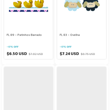
FL 89 - Patinhos Barrado
FL 83 - Ovelha
-
17
%
OFF
-
17
%
OFF
$6.50 USD
$7.24 USD
$7.82 USD
$8.75 USD