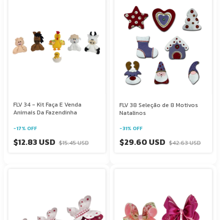
FLV 34 - Kit Faça E Venda
FLV 38 Seleção de 8 Motivos
Animais Da Fazendinha
Natalinos
-
17
%
OFF
-
31
%
OFF
$12.83 USD
$29.60 USD
$15.45 USD
$42.63 USD