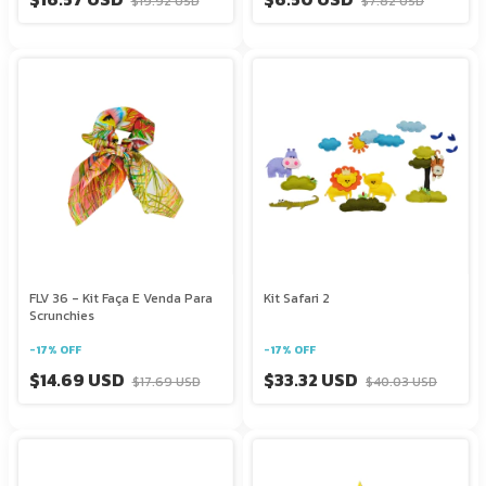
$19.92 USD
$7.82 USD
FLV 36 - Kit Faça E Venda Para
Kit Safari 2
Scrunchies
-
17
%
OFF
-
17
%
OFF
$14.69 USD
$33.32 USD
$17.69 USD
$40.03 USD