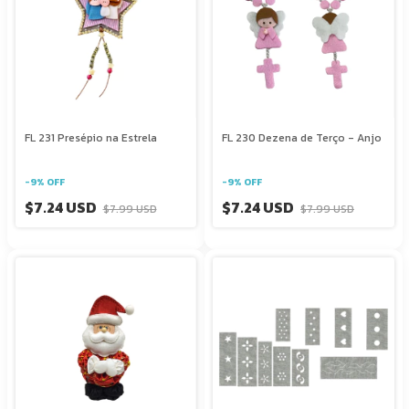
FL 231 Presépio na Estrela
FL 230 Dezena de Terço - Anjo
-
9
%
OFF
-
9
%
OFF
$7.24 USD
$7.24 USD
$7.99 USD
$7.99 USD