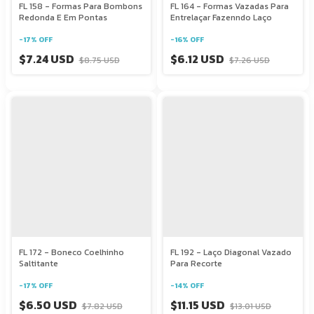
FL 158 - Formas Para Bombons
FL 164 - Formas Vazadas Para
Redonda E Em Pontas
Entrelaçar Fazenndo Laço
-
17
%
OFF
-
16
%
OFF
$7.24 USD
$6.12 USD
$8.75 USD
$7.26 USD
FL 172 - Boneco Coelhinho
FL 192 - Laço Diagonal Vazado
Saltitante
Para Recorte
-
17
%
OFF
-
14
%
OFF
$6.50 USD
$11.15 USD
$7.82 USD
$13.01 USD