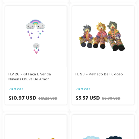
FLV 26 -Kit Faça E Venda
FL 93 - Palhaço De Fuxicão
Nuvens Chuva De Amor
-
17
%
OFF
-
17
%
OFF
$10.97 USD
$5.57 USD
$13.22 USD
$6.70 USD