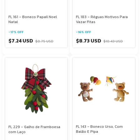
FL 161 - Boneco Papail Noel
FL 183 - Réguas Motivos Para
Natal
Vazar Fitas
-
17
%
OFF
-
16
%
OFF
$7.24 USD
$8.73 USD
$8.75 USD
$10.43 USD
FL 143 - Boneco Urso, Com
FL 229 - Galho de Framboesa
Balão E Pipa
com Laço