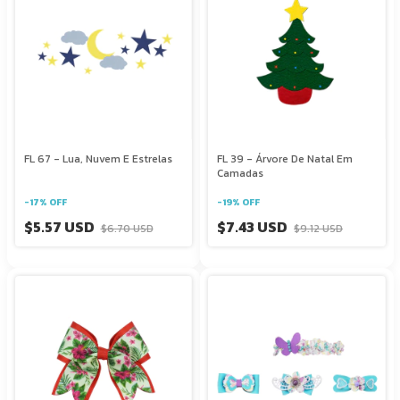
FL 67 - Lua, Nuvem E Estrelas
FL 39 - Árvore De Natal Em
Camadas
-
17
%
OFF
-
19
%
OFF
$5.57 USD
$7.43 USD
$6.70 USD
$9.12 USD