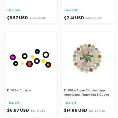
-
17
%
OFF
-
20
%
OFF
$5.57 USD
$7.41 USD
$6.70 USD
$9.29 USD
FL 162 - Círculos
FL 198 - Super Círculos Lugar
Americano, Almofada E Outros
-
16
%
OFF
-
17
%
OFF
$6.87 USD
$14.86 USD
$8.19 USD
$17.87 USD