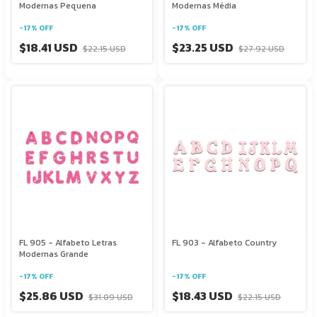
Modernas Pequena
Modernas Média
-
17
%
OFF
-
17
%
OFF
$18.41 USD
$23.25 USD
$22.15 USD
$27.92 USD
FL 905 - Alfabeto Letras
FL 903 - Alfabeto Country
Modernas Grande
-
17
%
OFF
-
17
%
OFF
$25.86 USD
$18.43 USD
$31.09 USD
$22.15 USD