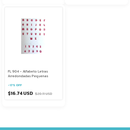
FL 904 - Alfabeto Letras
Arredondadas Pequenas
-
17
%
OFF
$16.74 USD
$20.11 USD