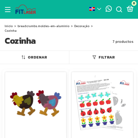
0
Inicio
>
breadcrumbs.moldes-em-aluminio
>
Decoração
>
Cozinha
Cozinha
7 productos
ORDENAR
FILTRAR