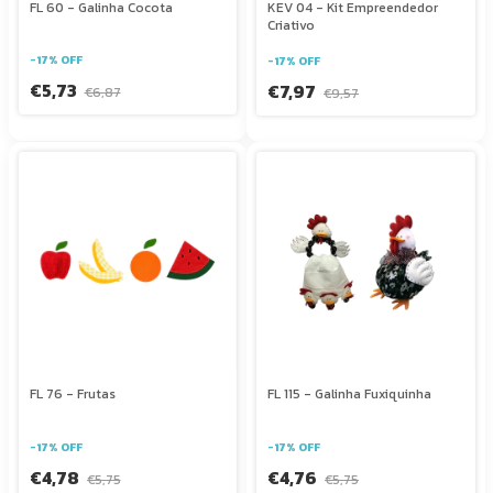
FL 60 - Galinha Cocota
KEV 04 - Kit Empreendedor
Criativo
-
17
%
OFF
-
17
%
OFF
€5,73
€7,97
€6,87
€9,57
FL 76 - Frutas
FL 115 - Galinha Fuxiquinha
-
17
%
OFF
-
17
%
OFF
€4,78
€4,76
€5,75
€5,75