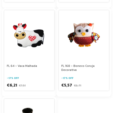
FL 64 - Vaca Malhada
FL 168 - Boneco Coruja
Decorativa
-
17
%
OFF
-
17
%
OFF
€6,21
€5,57
€7,51
€6,71