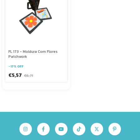
FL 173 - Moldura Com Flores
Patchwork
-
17
%
OFF
€5,57
€6,71