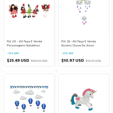
FLV 29 - Kit Faça E Venda
FLV 26 -Kit Faça E Venda
Personagens Natalinos
Nuvens Chuva De Amor
-
17
%
OFF
-
17
%
OFF
$25.49 USD
$10.97 USD
$30.53 USD
$13.22 USD