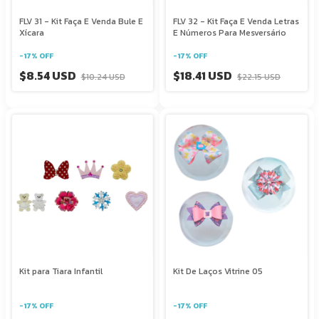
FLV 31 - Kit Faça E Venda Bule E
FLV 32 - Kit Faça E Venda Letras
Xícara
E Números Para Mesversário
-
17
%
OFF
-
17
%
OFF
$8.54 USD
$18.41 USD
$10.24 USD
$22.15 USD
Kit para Tiara Infantil
Kit De Laços Vitrine 05
-
17
%
OFF
-
17
%
OFF