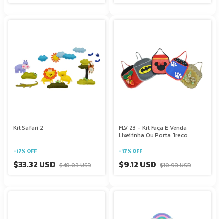
Kit Safari 2
FLV 23 - Kit Faça E Venda
Lixeirinha Ou Porta Treco
-
17
%
OFF
-
17
%
OFF
$33.32 USD
$9.12 USD
$40.03 USD
$10.98 USD