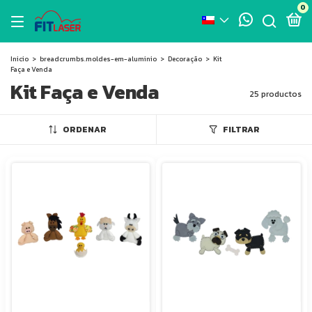
0
Inicio
>
breadcrumbs.moldes-em-aluminio
>
Decoração
>
Kit
Faça e Venda
Kit Faça e Venda
25 productos
ORDENAR
FILTRAR