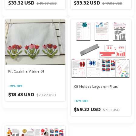
$33.32 USD
$33.32 USD
$40.03 USD
$40.03 USD
Kit Cozinha Vitrine 01
-
21
%
OFF
Kit Moldes Laços em Fitas
$18.43 USD
$23.27 USD
-
17
%
OFF
$59.22 USD
$71.11 USD