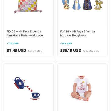
FLV 22 - Kit Faça E Venda
FLV 28 - Kit Faça E Venda
Almofada Patchwork Love
Motivos Religiosos
-
17
%
OFF
-
17
%
OFF
$7.43 USD
$35.19 USD
$8.94 USD
$42.26 USD