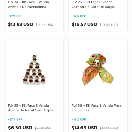
FLV 34 - Kit Faça E Venda
FLV 25 - Kit Faça E Venda
Animais Da Fazendinha
Cachorro E Gato De Raças
-
17
%
OFF
-
17
%
OFF
$12.83 USD
$16.57 USD
$15.45 USD
$19.92 USD
FLV 35 - Kit Faça E Venda
FLV 36 - Kit Faça E Venda Para
Árvore De Natal Com Anjos
Scrunchies
-
17
%
OFF
-
17
%
OFF
$6.50 USD
$14.69 USD
$7.82 USD
$17.69 USD