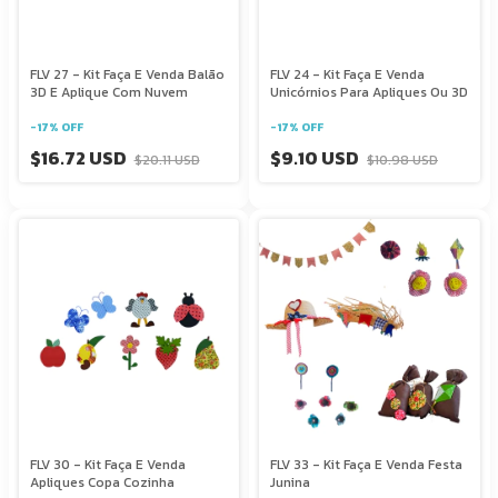
FLV 27 - Kit Faça E Venda Balão
FLV 24 - Kit Faça E Venda
3D E Aplique Com Nuvem
Unicórnios Para Apliques Ou 3D
-
17
%
OFF
-
17
%
OFF
$16.72 USD
$9.10 USD
$20.11 USD
$10.98 USD
FLV 30 - Kit Faça E Venda
FLV 33 - Kit Faça E Venda Festa
Apliques Copa Cozinha
Junina