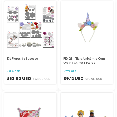
Kit Flores de Sucesso
FLV 21 - Tiara Unicórnio Com
Orelha Chifre E Flores
-
17
%
OFF
-
17
%
OFF
$53.80 USD
$9.12 USD
$64.60 USD
$10.98 USD