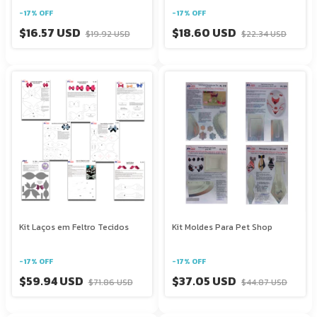
-
17
%
OFF
-
17
%
OFF
$16.57 USD
$18.60 USD
$19.92 USD
$22.34 USD
Kit Laços em Feltro Tecidos
Kit Moldes Para Pet Shop
-
17
%
OFF
-
17
%
OFF
$59.94 USD
$37.05 USD
$71.86 USD
$44.87 USD