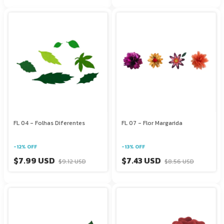
FL 04 - Folhas Diferentes
FL 07 - Flor Margarida
-
12
%
OFF
-
13
%
OFF
$7.99 USD
$7.43 USD
$9.12 USD
$8.56 USD