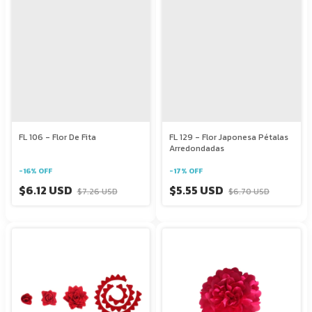
FL 106 - Flor De Fita
FL 129 - Flor Japonesa Pétalas
Arredondadas
-
16
%
OFF
-
17
%
OFF
$6.12 USD
$5.55 USD
$7.26 USD
$6.70 USD