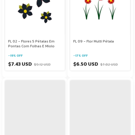
FL 02 - Flores 5 Pétalas Em
FL 09 - Flor Multi Pétala
Pontas Com Folhas E Miolo
-
19
%
OFF
-
17
%
OFF
$7.43 USD
$6.50 USD
$9.12 USD
$7.82 USD