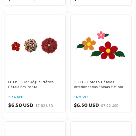
FL 139 - Flor Régua Prática
FL 03 - Flores 5 Pétalas
Pétala Em Ponta
Arredondadas Folhas E Miolo
-
17
%
OFF
-
17
%
OFF
$6.50 USD
$6.50 USD
$7.82 USD
$7.82 USD