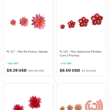
FL 127 - Flor De Fuxico, Sépala
FL 125 - Flor Japonesa Pétalas
Com 3 Pontas
-
15
%
OFF
-
17
%
OFF
$9.29 USD
$6.50 USD
$10.98 USD
$7.82 USD