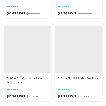
-
19
%
OFF
-
17
%
OFF
$7.43 USD
$7.24 USD
$9.12 USD
$8.75 USD
FL 97 - Flor Ondulada Para
FL 141 - Flor 5 Pétalas Em Pnta
Superposição
-
17
%
OFF
-
17
%
OFF
$7.24 USD
$7.24 USD
$8.75 USD
$8.75 USD