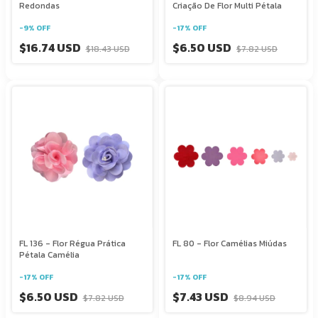
Redondas
Criação De Flor Multi Pétala
-
9
%
OFF
-
17
%
OFF
$16.74 USD
$6.50 USD
$18.43 USD
$7.82 USD
FL 136 - Flor Régua Prática
FL 80 - Flor Camélias Miúdas
Pétala Camélia
-
17
%
OFF
-
17
%
OFF
$6.50 USD
$7.43 USD
$7.82 USD
$8.94 USD