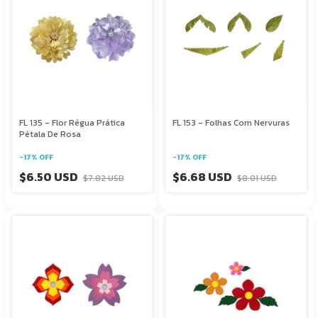
FL 135 - Flor Régua Prática
FL 153 - Folhas Com Nervuras
Pétala De Rosa
-
17
%
OFF
-
17
%
OFF
$6.50 USD
$6.68 USD
$7.82 USD
$8.01 USD