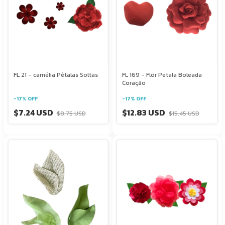
FL 21 - camélia Pétalas Soltas
FL 169 - Flor Petala Boleada
Coração
-
17
%
OFF
-
17
%
OFF
$7.24 USD
$12.83 USD
$8.75 USD
$15.45 USD