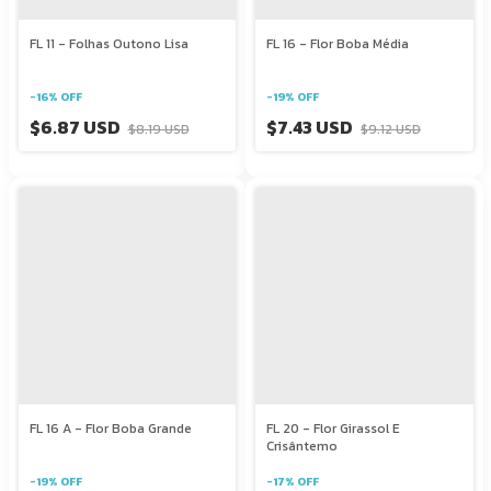
FL 11 - Folhas Outono Lisa
FL 16 - Flor Boba Média
-
16
%
OFF
-
19
%
OFF
$6.87 USD
$7.43 USD
$8.19 USD
$9.12 USD
FL 16 A - Flor Boba Grande
FL 20 - Flor Girassol E
Crisântemo
-
19
%
OFF
-
17
%
OFF