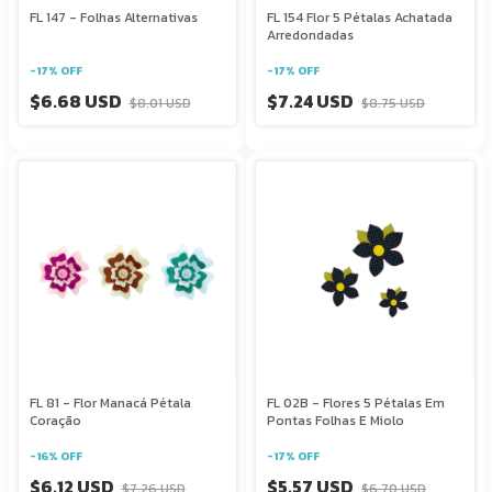
FL 147 - Folhas Alternativas
FL 154 Flor 5 Pétalas Achatada
Arredondadas
-
17
%
OFF
-
17
%
OFF
$6.68 USD
$7.24 USD
$8.01 USD
$8.75 USD
FL 81 - Flor Manacá Pétala
FL 02B - Flores 5 Pétalas Em
Coração
Pontas Folhas E Miolo
-
16
%
OFF
-
17
%
OFF
$6.12 USD
$5.57 USD
$7.26 USD
$6.70 USD