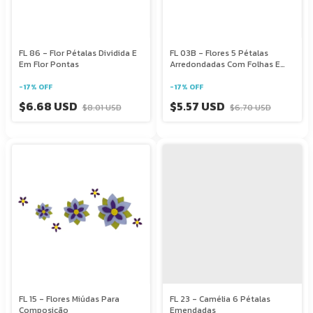
FL 86 - Flor Pétalas Dividida E
FL 03B - Flores 5 Pétalas
Em Flor Pontas
Arredondadas Com Folhas E
Miolo
-
17
%
OFF
-
17
%
OFF
$6.68 USD
$5.57 USD
$8.01 USD
$6.70 USD
FL 15 - Flores Miúdas Para
FL 23 - Camélia 6 Pétalas
Composição
Emendadas