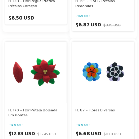
FL 138 - Flor Régua Prática
FL 155 - Flor 12 Pétalas
Pétalas Coração
Redondas
-
16
%
OFF
$6.50 USD
$6.87 USD
$8.19 USD
FL 170 - Flor Pétala Boleada
FL 87 - Flores Diversas
Em Pontas
-
17
%
OFF
-
17
%
OFF
$12.83 USD
$6.68 USD
$15.45 USD
$8.01 USD