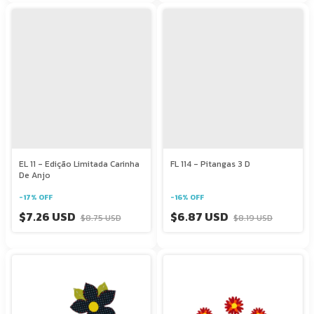
EL 11 - Edição Limitada Carinha
FL 114 - Pitangas 3 D
De Anjo
-
17
%
OFF
-
16
%
OFF
$7.26 USD
$6.87 USD
$8.75 USD
$8.19 USD