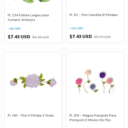
FL 92 - Flor Camélia 8 Pétalas
FL 234 Folhas Largas para
Compor Arranjos
-
17
%
OFF
-
11
%
OFF
$7.43 USD
$7.43 USD
$8.94 USD
$8.38 USD
FL 140 - Flor 5 Pétala 3 Onda
FL 159 - Régua Franjada Para
Pompom E Miolos De Flor