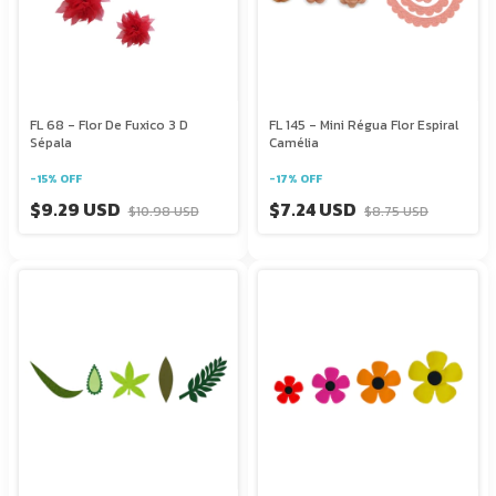
FL 68 - Flor De Fuxico 3 D
FL 145 - Mini Régua Flor Espiral
Sépala
Camélia
-
15
%
OFF
-
17
%
OFF
$9.29 USD
$7.24 USD
$10.98 USD
$8.75 USD