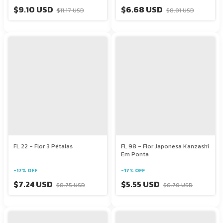
$9.10 USD
$6.68 USD
$11.17 USD
$8.01 USD
FL 22 - Flor 3 Pétalas
FL 98 - Flor Japonesa Kanzashi
Em Ponta
-
17
%
OFF
-
17
%
OFF
$7.24 USD
$5.55 USD
$8.75 USD
$6.70 USD