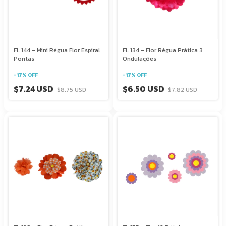
FL 144 - Mini Régua Flor Espiral
FL 134 - Flor Régua Prática 3
Pontas
Ondulações
-
17
%
OFF
-
17
%
OFF
$7.24 USD
$6.50 USD
$8.75 USD
$7.82 USD