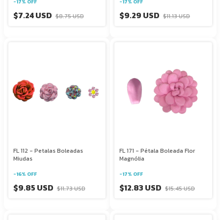
-
17
%
OFF
-
17
%
OFF
$7.24 USD
$9.29 USD
$8.75 USD
$11.13 USD
FL 112 - Petalas Boleadas
FL 171 - Pétala Boleada Flor
Miudas
Magnólia
-
16
%
OFF
-
17
%
OFF
$9.85 USD
$12.83 USD
$11.73 USD
$15.45 USD