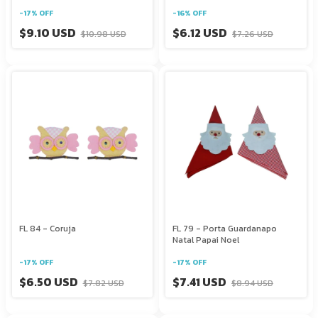
-
17
%
OFF
-
16
%
OFF
$9.10 USD
$6.12 USD
$10.98 USD
$7.26 USD
FL 84 - Coruja
FL 79 - Porta Guardanapo
Natal Papai Noel
-
17
%
OFF
-
17
%
OFF
$6.50 USD
$7.41 USD
$7.82 USD
$8.94 USD