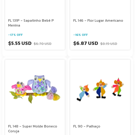
FL 131P - Sapatinho Bebê P
FL 146 - Flor Lugar Americano
Menina
-
17
%
OFF
-
16
%
OFF
$5.55 USD
$6.87 USD
$6.70 USD
$8.19 USD
FL 148 - Super Molde Boneco
FL 90 - Palhaço
Coruja