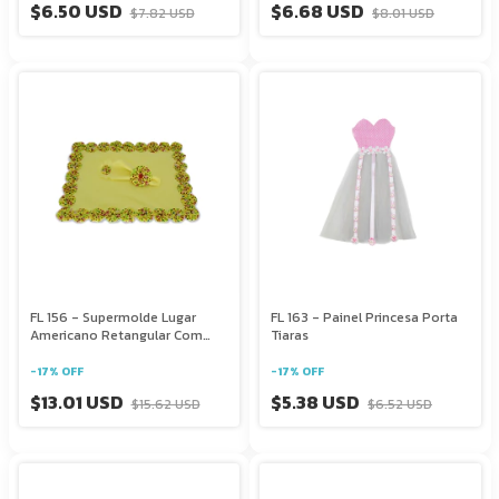
$6.50 USD
$6.68 USD
$7.82 USD
$8.01 USD
FL 156 - Supermolde Lugar
FL 163 - Painel Princesa Porta
Americano Retangular Com
Tiaras
Guardanapo
-
17
%
OFF
-
17
%
OFF
$13.01 USD
$5.38 USD
$15.62 USD
$6.52 USD