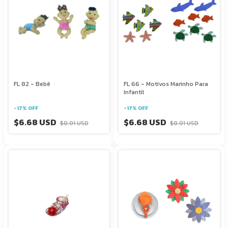
FL 82 - Bebê
FL 66 - Motivos Marinho Para
Infantil
-
17
%
OFF
-
17
%
OFF
$6.68 USD
$6.68 USD
$8.01 USD
$8.01 USD