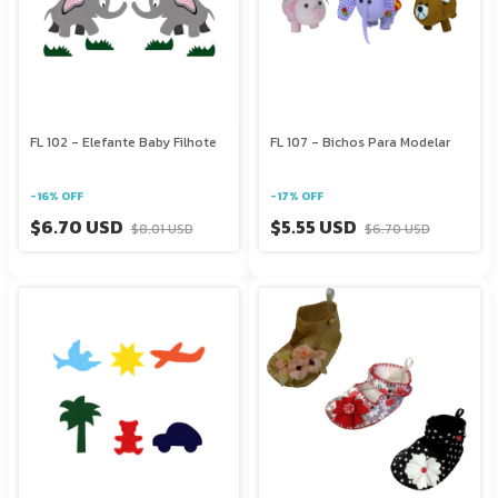
FL 102 - Elefante Baby Filhote
FL 107 - Bichos Para Modelar
-
16
%
OFF
-
17
%
OFF
$6.70 USD
$5.55 USD
$8.01 USD
$6.70 USD