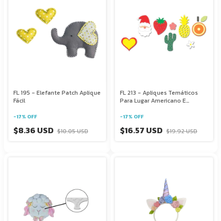
FL 195 - Elefante Patch Aplique
FL 213 - Apliques Temáticos
Fácil
Para Lugar Americano E
Decoração
-
17
%
OFF
-
17
%
OFF
$8.36 USD
$16.57 USD
$10.05 USD
$19.92 USD