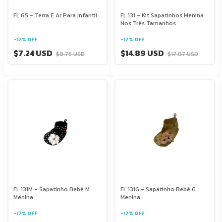
FL 65 - Terra E Ar Para Infantil
FL 131 - Kit Sapatinhos Menina
Nos Três Tamanhos
-
17
%
OFF
-
17
%
OFF
$7.24 USD
$14.89 USD
$8.75 USD
$17.87 USD
FL 131M - Sapatinho Bebê M
FL 131G - Sapatinho Bebê G
Menina
Menina
-
17
%
OFF
-
17
%
OFF