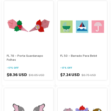
FL 78 - Porta Guardanapo
FL 50 - Barrado Para Bebê
Folhas
-
17
%
OFF
-
17
%
OFF
$8.36 USD
$7.24 USD
$10.05 USD
$8.75 USD