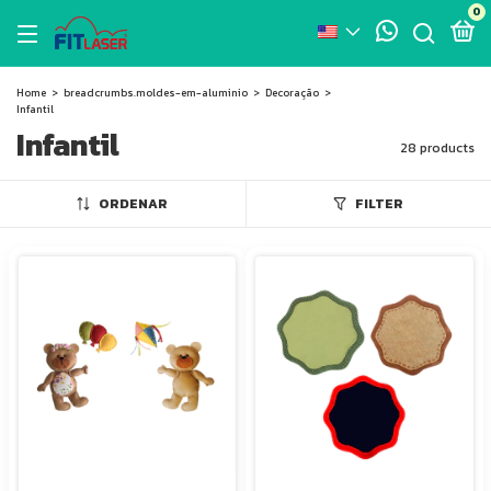
0
Home
>
breadcrumbs.moldes-em-aluminio
>
Decoração
>
Infantil
Infantil
28 products
ORDENAR
FILTER