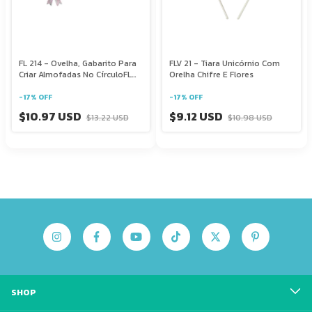
FL 214 - Ovelha, Gabarito Para
FLV 21 - Tiara Unicórnio Com
Criar Almofadas No CírculoFL
Orelha Chifre E Flores
198
-
17
%
OFF
-
17
%
OFF
$10.97 USD
$9.12 USD
$13.22 USD
$10.98 USD
SHOP