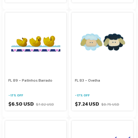
FL 89 - Patinhos Barrado
FL 83 - Ovelha
-
17
%
OFF
-
17
%
OFF
$6.50 USD
$7.24 USD
$7.82 USD
$8.75 USD