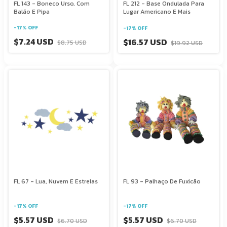
FL 143 - Boneco Urso, Com
FL 212 - Base Ondulada Para
Balão E Pipa
Lugar Americano E Mais
-
17
%
OFF
-
17
%
OFF
$7.24 USD
$16.57 USD
$8.75 USD
$19.92 USD
FL 67 - Lua, Nuvem E Estrelas
FL 93 - Palhaço De Fuxicão
-
17
%
OFF
-
17
%
OFF
$5.57 USD
$5.57 USD
$6.70 USD
$6.70 USD