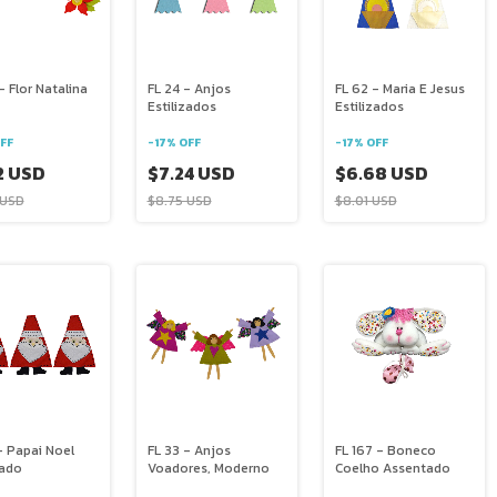
- Flor Natalina
FL 24 - Anjos
FL 62 - Maria E Jesus
Estilizados
Estilizados
FF
-
17
%
OFF
-
17
%
OFF
2 USD
$7.24 USD
$6.68 USD
 USD
$8.75 USD
$8.01 USD
- Papai Noel
FL 33 - Anjos
FL 167 - Boneco
zado
Voadores, Moderno
Coelho Assentado