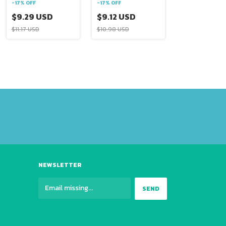
-
17
%
OFF
-
17
%
OFF
$9.29 USD
$9.12 USD
$11.17 USD
$10.98 USD
NEWSLETTER