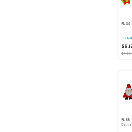
FL 08 
-
16
%
O
$6.1
$7.26
FL 35 
Estili