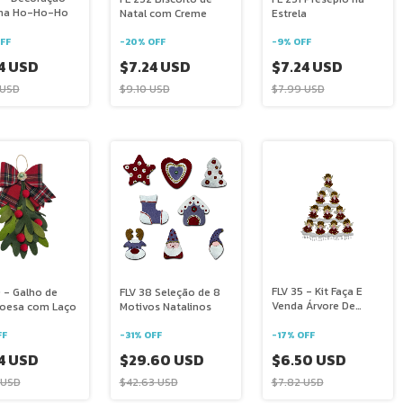
ina Ho-Ho-Ho
Natal com Creme
Estrela
FF
-
20
%
OFF
-
9
%
OFF
4 USD
$7.24 USD
$7.24 USD
 USD
$9.10 USD
$7.99 USD
FLV 35 - Kit Faça E
 - Galho de
FLV 38 Seleção de 8
Venda Árvore De
oesa com Laço
Motivos Natalinos
Natal Com Anjos
-
17
%
OFF
FF
-
31
%
OFF
$6.50 USD
4 USD
$29.60 USD
$7.82 USD
 USD
$42.63 USD