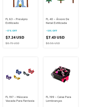
FL 63 - Presépio
FL 40 - Árvore De
Estilizado
Natal Estilizada
-
17
%
OFF
-
13
%
OFF
$7.24 USD
$7.43 USD
$8.75 USD
$8.56 USD
FL 197 - Máscara
FL 199 - Caixa Para
Vazada Para Fantasia
Lembranças