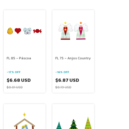
FL 85 - Páscoa
FL 75 - Anjos Country
-
17
%
OFF
-
16
%
OFF
$6.68 USD
$6.87 USD
$8.01 USD
$8.19 USD