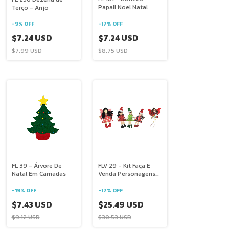
Papail Noel Natal
Terço - Anjo
-
17
%
OFF
-
9
%
OFF
$7.24 USD
$7.24 USD
$8.75 USD
$7.99 USD
FL 39 - Árvore De
FLV 29 - Kit Faça E
Natal Em Camadas
Venda Personagens
Natalinos
-
19
%
OFF
-
17
%
OFF
$7.43 USD
$25.49 USD
$9.12 USD
$30.53 USD