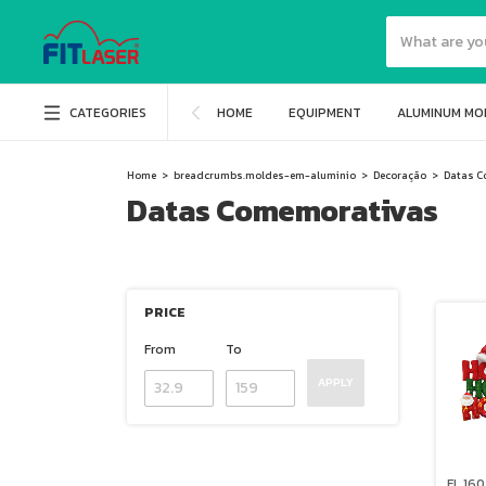
CATEGORIES
HOME
EQUIPMENT
ALUMINUM MO
Home
>
breadcrumbs.moldes-em-aluminio
>
Decoração
>
Datas 
Datas Comemorativas
PRICE
From
To
APPLY
FL 160