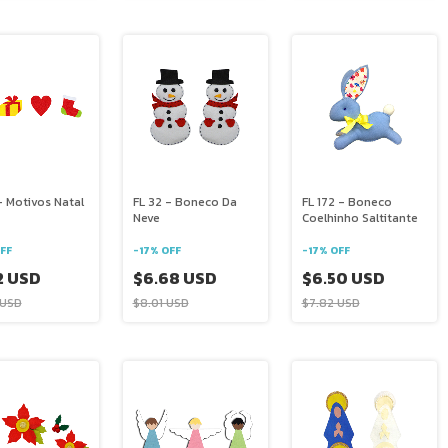
- Motivos Natal
FL 32 - Boneco Da
FL 172 - Boneco
Neve
Coelhinho Saltitante
FF
-
17
%
OFF
-
17
%
OFF
2 USD
$6.68 USD
$6.50 USD
 USD
$8.01 USD
$7.82 USD