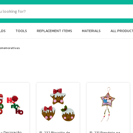
LDS
TOOLS
REPLACEMENT ITEMS
MATERIALS
ALL PRODUC
Comemorativas
 - Decoração
FL 232 Biscoito de
FL 231 Presépio na