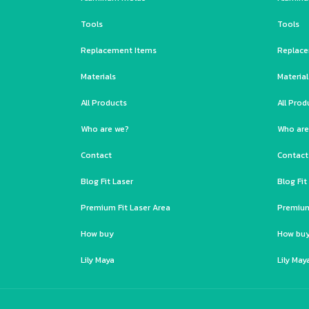
Tools
Tools
Replacement Items
Replace
Materials
Material
All Products
All Prod
Who are we?
Who are
Contact
Contact
Blog Fit Laser
Blog Fit
Premium Fit Laser Area
Premium
How buy
How bu
Lily Maya
Lily May