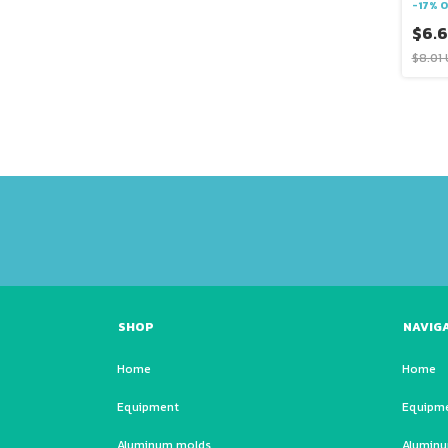
-
17
%
O
$6.
$8.01
SHOP
NAVIG
Home
Home
Equipment
Equipm
Aluminum molds
Alumin