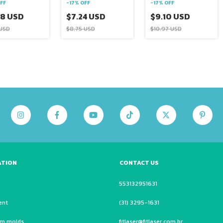
FF
-
17
%
OFF
-
17
%
OFF
68 USD
$7.24 USD
$9.10 USD
 USD
$8.75 USD
$10.97 USD
ATION
CONTACT US
553132951631
ent
(31) 3295-1631
um molds
fitlaser@fitlaser.com.br