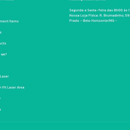
Segunda a Sexta-feira das 8h00 às 1
Nossa Loja Física: R. Brumadinho, 59
Prado - Belo Horizonte/MG -
ment Items
s
ucts
 we?
 Laser
 Fit Laser Area
y
a