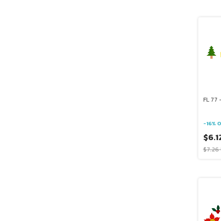
FL 77 
-
16
%
O
$6.1
$7.26