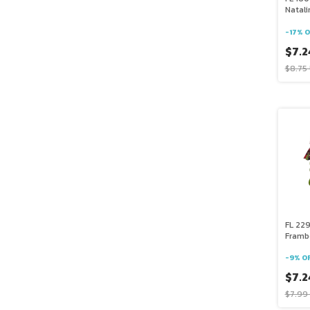
Natal
-
17
%
O
$7.2
$8.75
FL 229
Framb
-
9
%
O
$7.2
$7.99