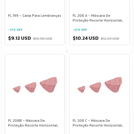
FL 199 - Caixa Para Lembranças
FL 208 A - Máscara De
Proteção Recorte Horizontal
Kit P,M,G Adulto
-
17
%
OFF
-
17
%
OFF
$9.12 USD
$10.24 USD
$10.98 USD
$12.29 USD
FL 208B - Máscara De
FL 208 C - Máscara De
Proteção Recorte Horizontal
Proteção Recorte Horizontal
Kit P, M, E G Infantil
Kit Pmg Adulto E Infantil