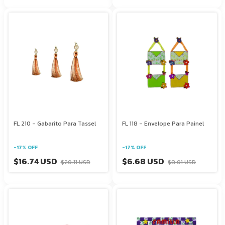
FL 210 - Gabarito Para Tassel
FL 118 - Envelope Para Painel
-
17
%
OFF
-
17
%
OFF
$16.74 USD
$6.68 USD
$20.11 USD
$8.01 USD