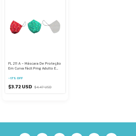
FL 211 A - Máscara De Proteção
Em Curva Fácil Pmg Adulto E
Infantil
-
17
%
OFF
$3.72 USD
$4.47 USD