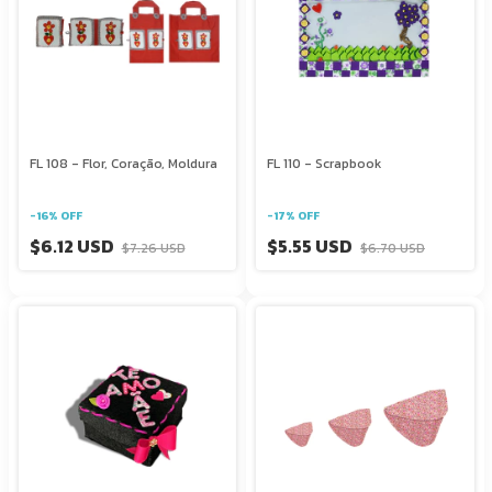
FL 108 - Flor, Coração, Moldura
FL 110 - Scrapbook
-
16
%
OFF
-
17
%
OFF
$6.12 USD
$5.55 USD
$7.26 USD
$6.70 USD