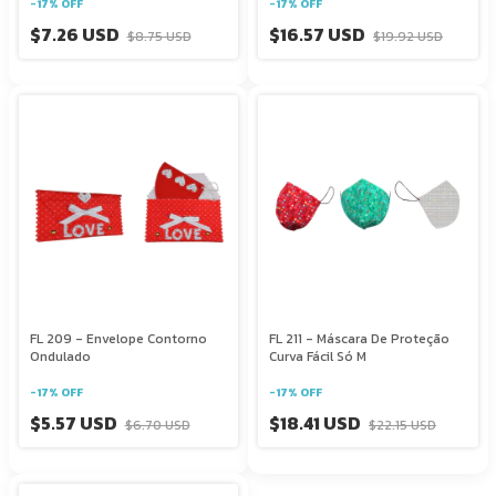
-
17
%
OFF
-
17
%
OFF
$7.26 USD
$16.57 USD
$8.75 USD
$19.92 USD
FL 209 - Envelope Contorno
FL 211 - Máscara De Proteção
Ondulado
Curva Fácil Só M
-
17
%
OFF
-
17
%
OFF
$5.57 USD
$18.41 USD
$6.70 USD
$22.15 USD