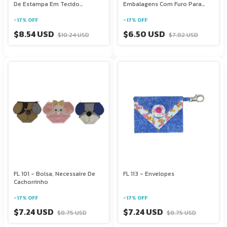
De Estampa Em Tecido
Embalagens Com Furo Para
Sintético
Exposição
-
17
%
OFF
-
17
%
OFF
$8.54 USD
$6.50 USD
$10.24 USD
$7.82 USD
FL 101 - Bolsa, Necessaire De
FL 113 - Envelopes
Cachorrinho
-
17
%
OFF
-
17
%
OFF
$7.24 USD
$7.24 USD
$8.75 USD
$8.75 USD