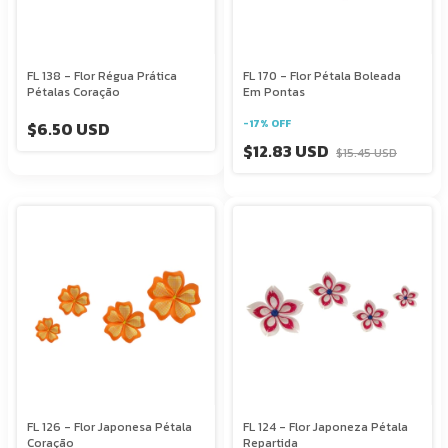
FL 138 - Flor Régua Prática
FL 170 - Flor Pétala Boleada
Pétalas Coração
Em Pontas
-
17
%
OFF
$6.50 USD
$12.83 USD
$15.45 USD
FL 126 - Flor Japonesa Pétala
FL 124 - Flor Japoneza Pétala
Coração
Repartida