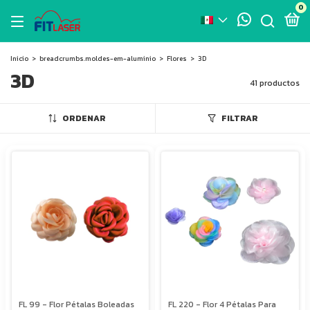
0
Inicio
>
breadcrumbs.moldes-em-aluminio
>
Flores
>
3D
3D
41 productos
ORDENAR
FILTRAR
FL 99 - Flor Pétalas Boleadas
FL 220 - Flor 4 Pétalas Para