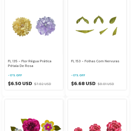
FL 135 - Flor Régua Prática
FL 153 - Folhas Com Nervuras
Pétala De Rosa
-
17
%
OFF
-
17
%
OFF
$6.50 USD
$6.68 USD
$7.82 USD
$8.01 USD