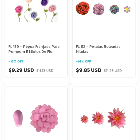
FL 159 - Régua Franjada Para
FL 112 - Petalas Boleadas
Pompom E Miolos De Flor
Miudas
-
17
%
OFF
-
16
%
OFF
$9.29 USD
$9.85 USD
$11.13 USD
$11.73 USD