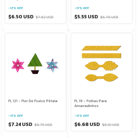
-
17
%
OFF
-
17
%
OFF
$6.50 USD
$5.55 USD
$7.82 USD
$6.70 USD
FL 121 - Flor De Fuxico Pétala
FL 19 - Folhas Para
Amarradinhos
-
17
%
OFF
-
17
%
OFF
$7.24 USD
$6.68 USD
$8.75 USD
$8.01 USD