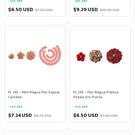
-
17
%
OFF
-
15
%
OFF
$6.50 USD
$9.29 USD
$7.82 USD
$10.98 USD
FL 145 - Mini Régua Flor Espiral
FL 139 - Flor Régua Prática
Camélia
Pétala Em Ponta
-
17
%
OFF
-
17
%
OFF
$7.24 USD
$6.50 USD
$8.75 USD
$7.82 USD