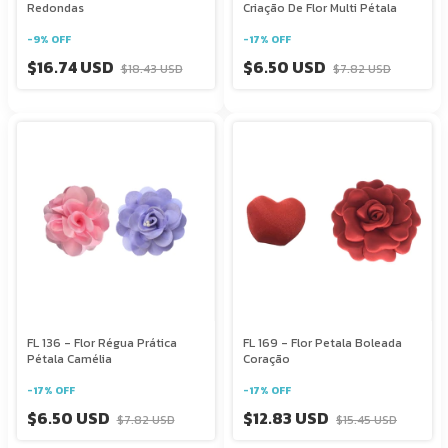
Redondas
Criação De Flor Multi Pétala
-
9
%
OFF
-
17
%
OFF
$16.74 USD
$6.50 USD
$18.43 USD
$7.82 USD
FL 136 - Flor Régua Prática
FL 169 - Flor Petala Boleada
Pétala Camélia
Coração
-
17
%
OFF
-
17
%
OFF
$6.50 USD
$12.83 USD
$7.82 USD
$15.45 USD