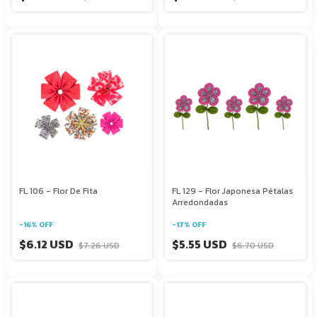
FL 106 - Flor De Fita
FL 129 - Flor Japonesa Pétalas
Arredondadas
-
16
%
OFF
-
17
%
OFF
$6.12 USD
$5.55 USD
$7.26 USD
$6.70 USD