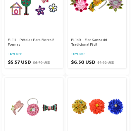
FL 111 - Pétalas Para Flores E
FL 149 - Flor Kanzashi
Formas
Tradicional Fácil
-
17
%
OFF
-
17
%
OFF
$5.57 USD
$6.50 USD
$6.70 USD
$7.82 USD