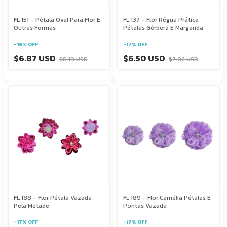
FL 151 - Pétala Oval Para Flor E
FL 137 - Flor Régua Prática
Outras Formas
Pétalas Gérbera E Margarida
-
16
%
OFF
-
17
%
OFF
$6.87 USD
$6.50 USD
$8.19 USD
$7.82 USD
FL 188 - Flor Pétala Vazada
FL 189 - Flor Camélia Pétalas E
Pela Metade
Pontas Vazada
-
17
%
OFF
-
17
%
OFF