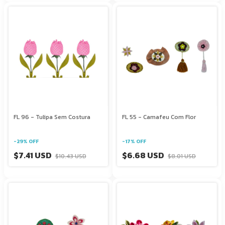
FL 96 - Tulipa Sem Costura
FL 55 - Camafeu Com Flor
-
29
%
OFF
-
17
%
OFF
$7.41 USD
$6.68 USD
$10.43 USD
$8.01 USD