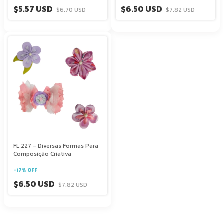
$5.57 USD
$6.50 USD
$6.70 USD
$7.82 USD
FL 227 - Diversas Formas Para
Composição Criativa
-
17
%
OFF
$6.50 USD
$7.82 USD