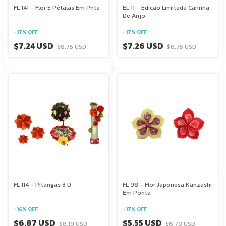
FL 141 - Flor 5 Pétalas Em Pnta
EL 11 - Edição Limitada Carinha
De Anjo
-
17
%
OFF
-
17
%
OFF
$7.24 USD
$7.26 USD
$8.75 USD
$8.75 USD
FL 114 - Pitangas 3 D
FL 98 - Flor Japonesa Kanzashi
Em Ponta
-
16
%
OFF
-
17
%
OFF
$6.87 USD
$5.55 USD
$8.19 USD
$6.70 USD