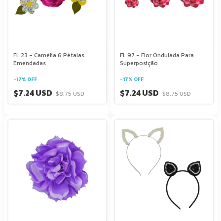
FL 23 - Camélia 6 Pétalas
FL 97 - Flor Ondulada Para
Emendadas
Superposição
-
17
%
OFF
-
17
%
OFF
$7.24 USD
$7.24 USD
$8.75 USD
$8.75 USD