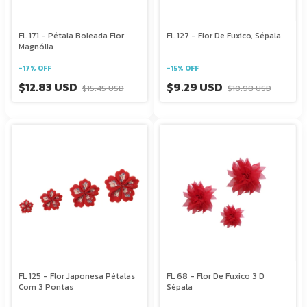
FL 171 - Pétala Boleada Flor
FL 127 - Flor De Fuxico, Sépala
Magnólia
-
17
%
OFF
-
15
%
OFF
$12.83 USD
$9.29 USD
$15.45 USD
$10.98 USD
FL 125 - Flor Japonesa Pétalas
FL 68 - Flor De Fuxico 3 D
Com 3 Pontas
Sépala