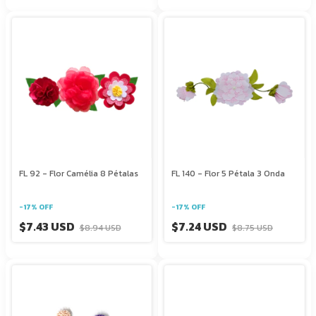
FL 92 - Flor Camélia 8 Pétalas
FL 140 - Flor 5 Pétala 3 Onda
-
17
%
OFF
-
17
%
OFF
$7.43 USD
$7.24 USD
$8.94 USD
$8.75 USD