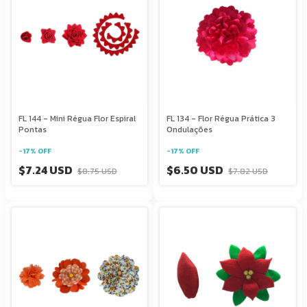
FL 144 - Mini Régua Flor Espiral
FL 134 - Flor Régua Prática 3
Pontas
Ondulações
-
17
%
OFF
-
17
%
OFF
$7.24 USD
$6.50 USD
$8.75 USD
$7.82 USD