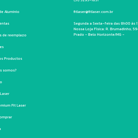
de Aluminio
fitlaser@fitlaser.com.br
entas
Segunda a Sexta-feira das 8h00 às 1
Nossa Loja Física: R. Brumadinho, 59
Prado - Belo Horizonte/MG -
os de reemplazo
les
os Productos
es somos?
to
 Laser
emium Fit Laser
omprar
a