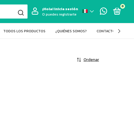
0
¡Hola!
Inicia sesión
O puedes registrarte
TODOS LOS PRODUCTOS
¿QUIÉNES SOMOS?
CONTACTO
BLOG
Ordenar