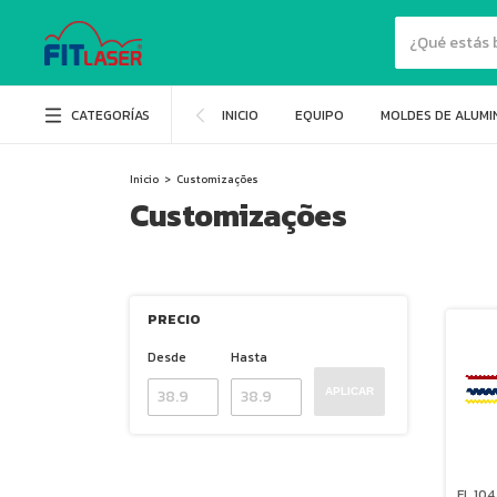
CATEGORÍAS
INICIO
EQUIPO
MOLDES DE ALUMI
Inicio
>
Customizações
Customizações
PRECIO
Desde
Hasta
APLICAR
FL 104