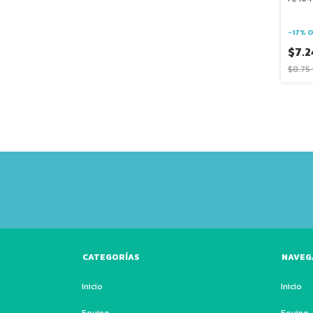
-
17
%
O
$7.2
$8.75
CATEGORÍAS
NAVEG
Inicio
Inicio
Equipo
Equipo