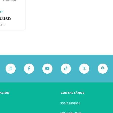
FF
4 USD
 USD
ACIÓN
CONTACTÁNOS
553132951631
(31) 3295-1631