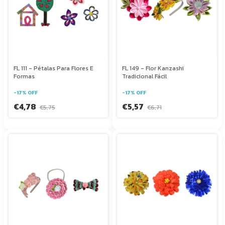
FL 111 - Pétalas Para Flores E
FL 149 - Flor Kanzashi
Formas
Tradicional Fácil
-
17
%
OFF
-
17
%
OFF
€4,78
€5,57
€5,75
€6,71