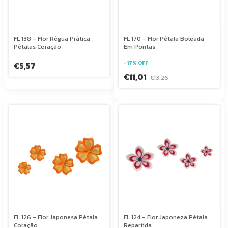
FL 138 - Flor Régua Prática
FL 170 - Flor Pétala Boleada
Pétalas Coração
Em Pontas
-
17
%
OFF
€5,57
€11,01
€13,26
FL 126 - Flor Japonesa Pétala
FL 124 - Flor Japoneza Pétala
Coração
Repartida