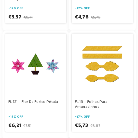
-
17
%
OFF
-
17
%
OFF
€5,57
€4,76
€6,71
€5,75
FL 121 - Flor De Fuxico Pétala
FL 19 - Folhas Para
Amarradinhos
-
17
%
OFF
-
17
%
OFF
€6,21
€5,73
€7,51
€6,87