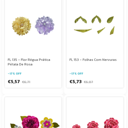
FL 135 - Flor Régua Prática
FL 153 - Folhas Com Nervuras
Pétala De Rosa
-
17
%
OFF
-
17
%
OFF
€5,57
€5,73
€6,71
€6,87