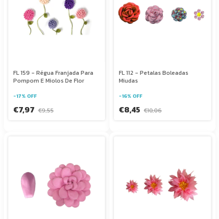
FL 159 - Régua Franjada Para
FL 112 - Petalas Boleadas
Pompom E Miolos De Flor
Miudas
-
17
%
OFF
-
16
%
OFF
€7,97
€8,45
€9,55
€10,06