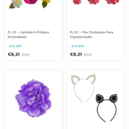
FL 23 - Camélia 6 Pétalas
FL 97 - Flor Ondulada Para
Emendadas
Superposição
-
17
%
OFF
-
17
%
OFF
€6,21
€6,21
€7,51
€7,51