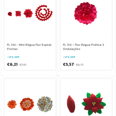
FL 144 - Mini Régua Flor Espiral
FL 134 - Flor Régua Prática 3
Pontas
Ondulações
-
17
%
OFF
-
17
%
OFF
€6,21
€5,57
€7,51
€6,71