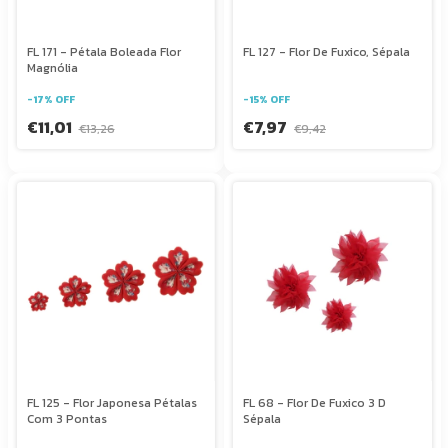
FL 171 - Pétala Boleada Flor
FL 127 - Flor De Fuxico, Sépala
Magnólia
-
17
%
OFF
-
15
%
OFF
€11,01
€7,97
€13,26
€9,42
FL 125 - Flor Japonesa Pétalas
FL 68 - Flor De Fuxico 3 D
Com 3 Pontas
Sépala