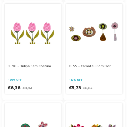
FL 96 - Tulipa Sem Costura
FL 55 - Camafeu Com Flor
-
29
%
OFF
-
17
%
OFF
€6,36
€5,73
€8,94
€6,87