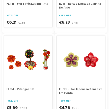
FL 141 - Flor 5 Pétalas Em Pnta
EL 11 - Edição Limitada Carinha
De Anjo
-
17
%
OFF
-
17
%
OFF
€6,21
€6,23
€7,51
€7,51
FL 114 - Pitangas 3 D
FL 98 - Flor Japonesa Kanzashi
Em Ponta
-
16
%
OFF
-
17
%
OFF
€5,89
€4,76
€7,03
€5,75