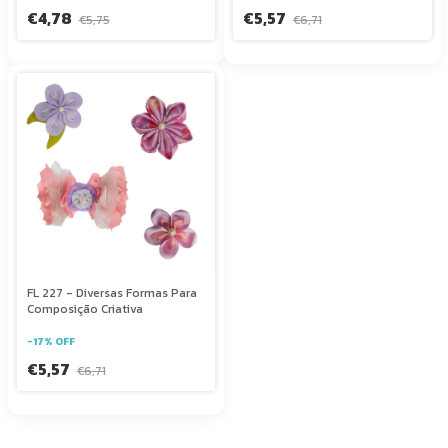
€4,78
€5,57
€5,75
€6,71
FL 227 - Diversas Formas Para
Composição Criativa
-
17
%
OFF
€5,57
€6,71