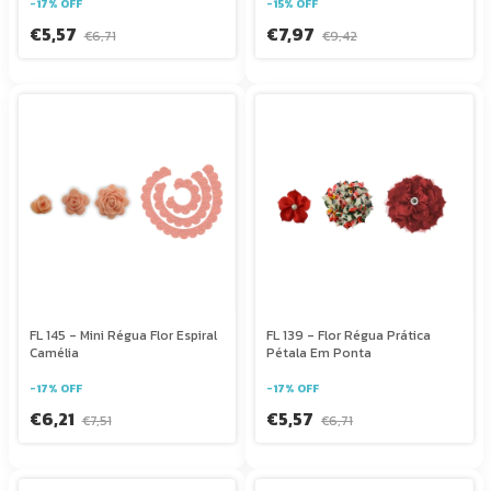
-
17
%
OFF
-
15
%
OFF
€5,57
€7,97
€6,71
€9,42
FL 145 - Mini Régua Flor Espiral
FL 139 - Flor Régua Prática
Camélia
Pétala Em Ponta
-
17
%
OFF
-
17
%
OFF
€6,21
€5,57
€7,51
€6,71