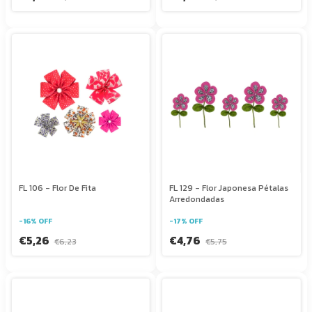
FL 106 - Flor De Fita
FL 129 - Flor Japonesa Pétalas
Arredondadas
-
16
%
OFF
-
17
%
OFF
€5,26
€4,76
€6,23
€5,75