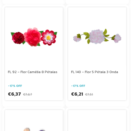
FL 92 - Flor Camélia 8 Pétalas
FL 140 - Flor 5 Pétala 3 Onda
-
17
%
OFF
-
17
%
OFF
€6,37
€6,21
€7,67
€7,51