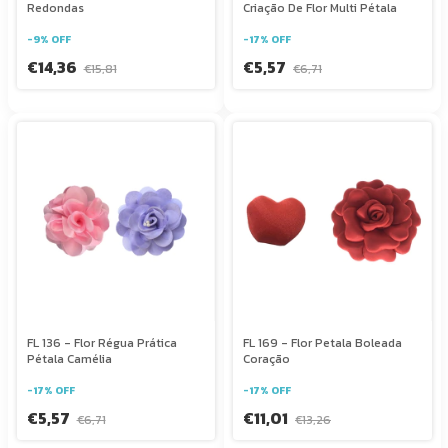
Redondas
Criação De Flor Multi Pétala
-
9
%
OFF
-
17
%
OFF
€14,36
€5,57
€15,81
€6,71
FL 136 - Flor Régua Prática
FL 169 - Flor Petala Boleada
Pétala Camélia
Coração
-
17
%
OFF
-
17
%
OFF
€5,57
€11,01
€6,71
€13,26