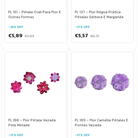
FL 151 - Pétala Oval Para Flor E
FL 137 - Flor Régua Prática
Outras Formas
Pétalas Gérbera E Margarida
-
16
%
OFF
-
17
%
OFF
€5,89
€5,57
€7,03
€6,71
FL 188 - Flor Pétala Vazada
FL 189 - Flor Camélia Pétalas E
Pela Metade
Pontas Vazada
-
17
%
OFF
-
17
%
OFF